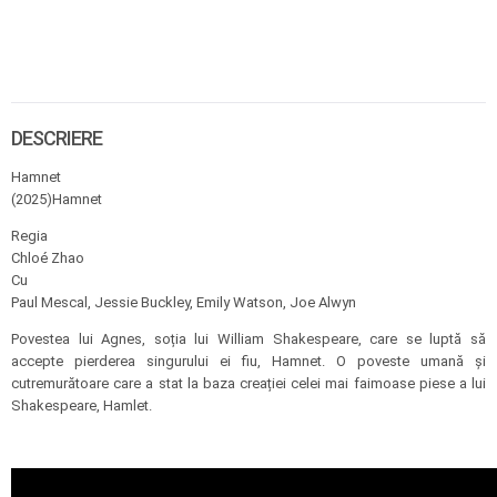
DESCRIERE
Hamnet
(2025)Hamnet
Regia
Chloé Zhao
Cu
Paul Mescal, Jessie Buckley, Emily Watson, Joe Alwyn
Povestea lui Agnes, soția lui William Shakespeare, care se luptă să
accepte pierderea singurului ei fiu, Hamnet. O poveste umană și
cutremurătoare care a stat la baza creației celei mai faimoase piese a lui
Shakespeare, Hamlet.