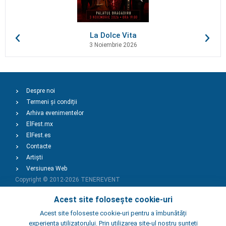
La Dolce Vita
3 Noiembrie 2026
Despre noi
Termeni și condiții
Arhiva evenimentelor
ElFest.mx
ElFest.es
Contacte
Artiști
Versiunea Web
Copyright © 2012-2026
TENEREVENT
Acest site folosește cookie-uri
Adaugă Eveniment
Acest site foloseste cookie-uri pentru a îmbunătăți
experiența utilizatorului. Prin utilizarea site-ul nostru sunteti