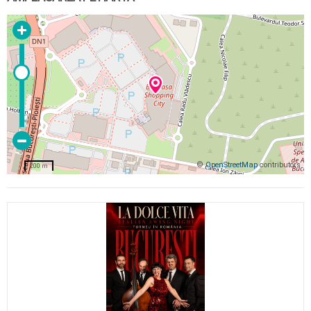
©
OpenStreetMap
contributors
200 m