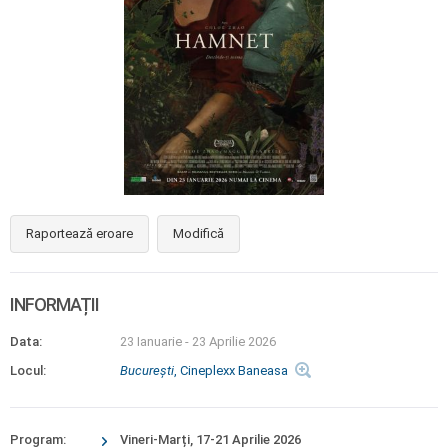
Raportează eroare
Modifică
INFORMAȚII
Data:
23 Ianuarie
-
23 Aprilie 2026
Locul:
Bucureşti
, Cineplexx Baneasa
Program:
Vineri-Marți, 17-21 Aprilie 2026