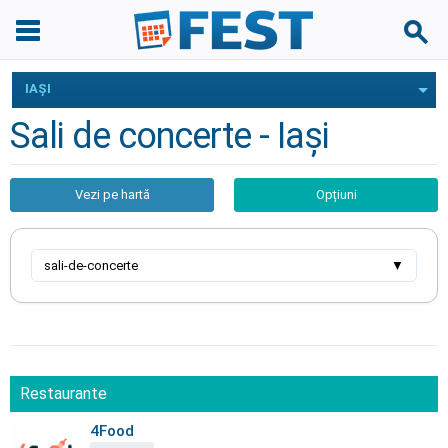
IAŞI
Sali de concerte - Iaşi
Vezi pe hartă
Opțiuni
sali-de-concerte
▼
Restaurante
4Food