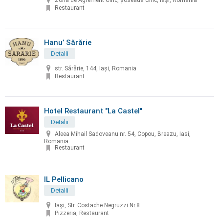
Zona de Agrement Ciric, șoseaua Ciric, Iași, Romania
Restaurant
Hanu’ Sărărie
Detalii
str. Sărărie, 144, Iași, Romania
Restaurant
Hotel Restaurant "La Castel"
Detalii
Aleea Mihail Sadoveanu nr. 54, Copou, Breazu, Iasi,
Romania
Restaurant
IL Pellicano
Detalii
Iași, Str. Costache Negruzzi Nr.8
Pizzeria, Restaurant