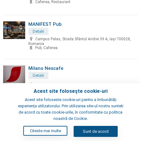
Cafenea, Restaurant
MANIFEST Pub
Detalii
Campus Palas, Strada Sfântul Andrei 39 A, Iași 700028,
Romania
Pub, Cafenea
Milano Nescafe
Detalii
Iulius Mall ,Tudor Vladimirescu
Cafenea
Acest site folosește cookie-uri
Acest site foloseste cookie-uri pentru a îmbunătăți
experiența utilizatorului. Prin utilizarea site-ul nostru sunteti
Negru Zi - coffee & arts
de acord cu toate cookie-urile, în conformitate cu politica
noastră de Cookie.
Detalii
str. Costache Negruzzi, 8, Iași, Romania
Citeste mai multe
Sunt de acord
Cafenea