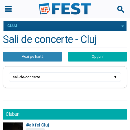
CLUJ
Sali de concerte - Cluj
Vezi pe hartă
Opțiuni
sali-de-concerte
▼
Cluburi
#altfel Cluj