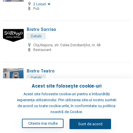
2 Locuri
Pub
Bistro Sorriso
Detalii
Cluj-Napoca, str. Calea Dorobanţilor, nr. 48
Restaurant
Bistro Teatro
Detalii
Acest site folosește cookie-uri
Cluj-Napoca, str. Vasile Goldiș, nr. 1
Restaurant
Acest site foloseste cookie-uri pentru a îmbunătăți
experiența utilizatorului. Prin utilizarea site-ul nostru sunteti
de acord cu toate cookie-urile, în conformitate cu politica
noastră de Cookie.
Bistro Viena
Detalii
Citeste mai multe
Sunt de acord
Cluj-Napoca, str. Matei Corvin, nr. 3