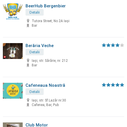
BeerHub Bergenbier
Detalii
Tutora Street, No 2A Iași
Bar
Berăria Veche
Detalii
Iași, str. Sărărie, nr. 212
Bar
Cafeneaua Noastră
Detalii
Iași, str. Sf.Lazăr nr.30
Cafenea, Bar, Pub
Club Motor