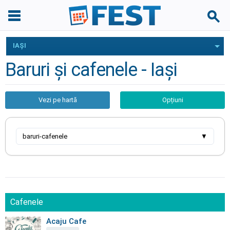
IAŞI
Baruri și cafenele - Iaşi
Vezi pe hartă
Opțiuni
baruri-cafenele
▼
Cafenele
Acaju Cafe