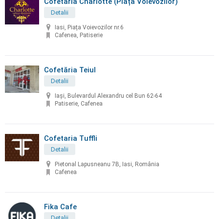
Cofetaria Charlotte (Piața Voievozilor)
Detalii
Iasi, Piața Voievozilor nr.6
Cafenea, Patiserie
Cofetăria Teiul
Detalii
Iași, Bulevardul Alexandru cel Bun 62-64
Patiserie, Cafenea
Cofetaria Tuffli
Detalii
Pietonal Lapusneanu 7B, Iasi, România
Cafenea
Fika Cafe
Detalii