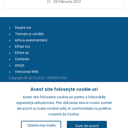
21 - 28 Februarie 2027
Despre noi
Termeni și condiții
Arhiva evenimentelor
ElFest.mx
ElFest.es
Contacte
Artiști
Versiunea Web
Copyright © 2012-2026
TENEREVENT
Acest site folosește cookie-uri
Adaugă Eveniment
Acest site foloseste cookie-uri pentru a îmbunătăți
experiența utilizatorului. Prin utilizarea site-ul nostru sunteti
de acord cu toate cookie-urile, în conformitate cu politica
Adaugă Local
noastră de Cookie.
Citeste mai multe
Sunt de acord