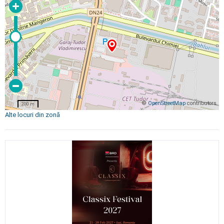
©
OpenStreetMap
contributors
200 m
Alte locuri din zonă