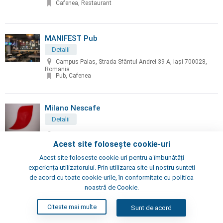
Cafenea, Restaurant
MANIFEST Pub
Detalii
Campus Palas, Strada Sfântul Andrei 39 A, Iași 700028,
Romania
Pub, Cafenea
Milano Nescafe
Detalii
Iulius Mall ,Tudor Vladimirescu
Cafenea
Acest site folosește cookie-uri
Acest site foloseste cookie-uri pentru a îmbunătăți
experiența utilizatorului. Prin utilizarea site-ul nostru sunteti
Negru Zi - coffee & arts
de acord cu toate cookie-urile, în conformitate cu politica
noastră de Cookie.
Detalii
str. Costache Negruzzi, 8, Iași, Romania
Citeste mai multe
Sunt de acord
Cafenea