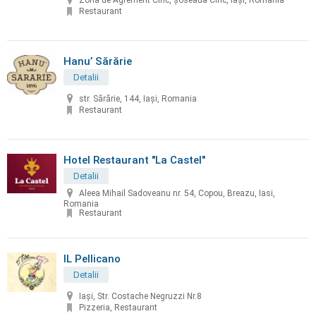
Zona de Agrement Ciric, șoseaua Ciric, Iași, Romania
Restaurant
Hanu’ Sărărie
Detalii
str. Sărărie, 144, Iași, Romania
Restaurant
Hotel Restaurant "La Castel"
Detalii
Aleea Mihail Sadoveanu nr. 54, Copou, Breazu, Iasi,
Romania
Restaurant
IL Pellicano
Detalii
Iași, Str. Costache Negruzzi Nr.8
Pizzeria, Restaurant