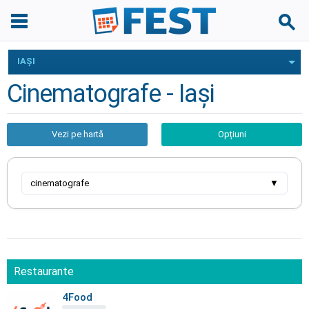
IAŞI
Cinematografe - Iaşi
Vezi pe hartă
Opțiuni
cinematografe
▼
Restaurante
4Food