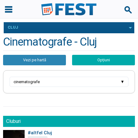
CLUJ
Cinematografe - Cluj
Vezi pe hartă
Opțiuni
cinematografe
▼
Cluburi
#altfel Cluj