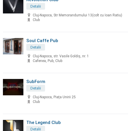
Detalii
Cluj-Napoca, Str Memorandumului 13(colt cu Ioan Ratiu)
Club
Soul Caffe Pub
Detalii
Cluj-Napoca, str. Vasile Goldiș, nr. 1
Cafenea, Pub, Club
SubForm
Detalii
Cluj-Napoca, Piața Unirii 25
Club
The Legend Club
Detalii