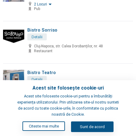
2 Locuri
Pub
Bistro Sorriso
Detalii
Cluj-Napoca, str. Calea Dorobanţilor, nr. 48
Restaurant
Bistro Teatro
Detalii
Acest site folosește cookie-uri
Cluj-Napoca, str. Vasile Goldiș, nr. 1
Restaurant
Acest site foloseste cookie-uri pentru a îmbunătăți
experiența utilizatorului. Prin utilizarea site-ul nostru sunteti
de acord cu toate cookie-urile, în conformitate cu politica
noastră de Cookie.
Bistro Viena
Detalii
Citeste mai multe
Sunt de acord
Cluj-Napoca, str. Matei Corvin, nr. 3