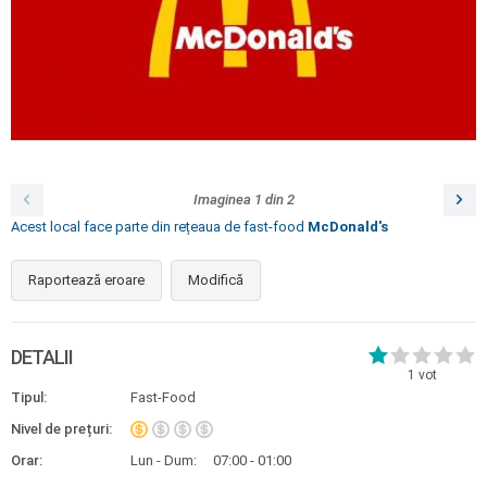
Imaginea
1
din
2
Acest local face parte din rețeaua de fast-food
McDonald's
Raportează eroare
Modifică
DETALII
1
vot
Tipul:
Fast-Food
Nivel de prețuri:
Orar:
Lun - Dum:
07:00 - 01:00