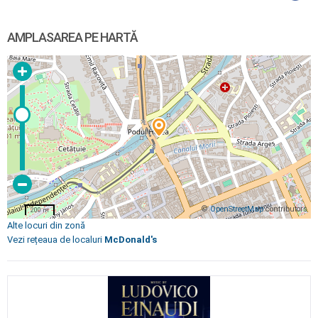
AMPLASAREA PE HARTĂ
©
OpenStreetMap
contributors
200 m
Alte locuri din zonă
Vezi rețeaua de localuri
McDonald's