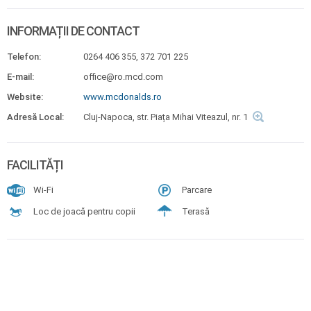
INFORMAȚII DE CONTACT
Telefon:
0264 406 355, 372 701 225
E-mail:
office@ro.mcd.com
Website:
www.mcdonalds.ro
Adresă Local:
Cluj-Napoca, str. Piața Mihai Viteazul, nr. 1
FACILITĂȚI
Wi-Fi
Parcare
Loc de joacă pentru copii
Terasă