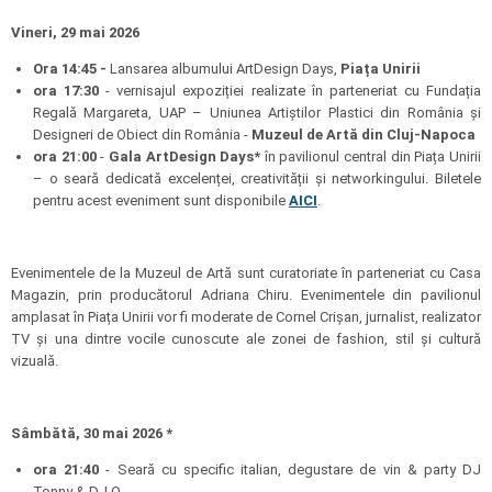
Vineri, 29 mai 2026
Ora 14:45 -
Lansarea albumului ArtDesign Days,
Piața Unirii
ora 17:30
- vernisajul expoziției realizate în parteneriat cu Fundația
Regală Margareta, UAP – Uniunea Artiștilor Plastici din România și
Designeri de Obiect din România -
Muzeul de Artă din Cluj-Napoca
ora 21:00
-
Gala ArtDesign Days*
în pavilionul central din Piața Unirii
– o seară dedicată excelenței, creativității și networkingului. Biletele
pentru acest eveniment sunt disponibile
AICI
.
Evenimentele de la Muzeul de Artă sunt curatoriate în parteneriat cu Casa
Magazin, prin producătorul Adriana Chiru. Evenimentele din pavilionul
amplasat în Piața Unirii vor fi moderate de Cornel Crișan, jurnalist, realizator
TV și una dintre vocile cunoscute ale zonei de fashion, stil și cultură
vizuală.
Sâmbătă, 30 mai 2026 *
ora 21:40
- Seară cu specific italian, degustare de vin & party DJ
Tonny & DJ Q