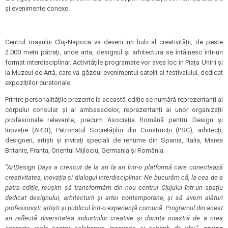
și evenimente conexe.
Centrul orașului Cluj-Napoca va deveni un hub al creativității, de peste
2.000 metri pătrați, unde arta, designul și arhitectura se întâlnesc într-un
format interdisciplinar. Activitățile programate vor avea loc în Piața Unirii și
la Muzeul de Artă, care va găzdui evenimentul satelit al festivalului, dedicat
expozițiilor curatoriale.
Printre personalitățile prezente la această ediție se numără reprezentanți ai
corpului consular și ai ambasadelor, reprezentanți ai unor organizații
profesionale relevante, precum Asociația Română pentru Design și
Inovație (ARDI), Patronatul Societăților din Construcții (PSC), arhitecți,
designeri, artiști și invitați speciali de renume din Spania, Italia, Marea
Britanie, Franța, Orientul Mijlociu, Germania și România.
”ArtDesign Days a crescut de la an la an într-o platformă care conectează
creativitatea, inovația și dialogul interdisciplinar. Ne bucurăm că, la cea de-a
patra ediție, reușim să transformăm din nou centrul Clujului într-un spațiu
dedicat designului, arhitecturii și artei contemporane, și să avem alături
profesioniști, artiști și publicul într-o experiență comună. Programul din acest
an reflectă diversitatea industriilor creative și dorința noastră de a crea