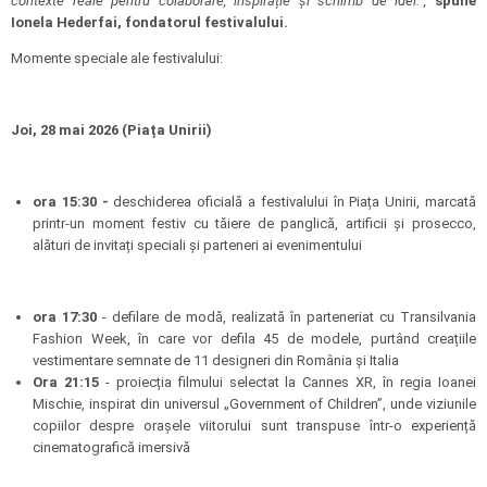
contexte reale pentru colaborare, inspirație și schimb de idei.”,
spune
Ionela Hederfai, fondatorul festivalului.
Momente speciale ale festivalului:
Joi, 28 mai 2026 (Piața Unirii)
ora 15:30 -
deschiderea oficială a festivalului în Piața Unirii, marcată
printr-un moment festiv cu tăiere de panglică, artificii și prosecco,
alături de invitați speciali și parteneri ai evenimentului
ora 17:30
- defilare de modă, realizată în parteneriat cu Transilvania
Fashion Week, în care vor defila 45 de modele, purtând creațiile
vestimentare semnate de 11 designeri din România și Italia
Ora 21:15
- proiecția filmului selectat la Cannes XR, în regia Ioanei
Mischie, inspirat din universul „Government of Children”, unde viziunile
copiilor despre orașele viitorului sunt transpuse într-o experiență
cinematografică imersivă