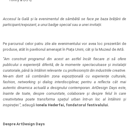
Accesul la Gală și la evenimentul de sâmbătă se face pe baza brățării de
participant/expozant, a unui badge special sau a unei invitații.
Pe parcursul celor patru zile ale evenimentului vor avea loc prezentări de
produse, atât în pavilionul amenajat în Piața Unirii, cât și la Muzeul de Artă.
”Am construit programul din acest an astfel încât fiecare zi să ofere
publicului o experiență diferită, de la momente spectaculoase și instalații
curatoriale, până la întâlniri relevante cu profesioniștii din industriile creative.
Ne-am dorit să combinăm zona expozițională cu experiențe culturale,
fashion, networking și dialog interdisciplinar, pentru a reflecta cât mai
autentic dinamica actuală a designului contemporan. ArtDesign Days este,
înainte de toate, despre comunitate, colaborare și despre felul în care
creativitatea poate transforma spațiul urban într-un loc al întâlnirii și
inspirației.”,
adaugă
Ionela Hederfai, fondatorul festivalului.
Despre ArtDesign Days