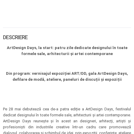
DESCRIERE
ArtDesign Days, la start: patru zile
dedicate designului în toate
formele sale, arhitecturii și artei contemporane
Din program: vernisajul expoziției
ART/DD
, gala ArtDesign Days,
defilare de modă, ateliere, paneluri de discuții și expoziții
Pe 28 mai debutează cea de-a patra ediție a ArtDesign Days,
festivalul
dedicat designului în toate formele sale, arhitecturii și artei contemporane.
ArtDesign Days reunește și în acest an designeri, arhitecți, artiști și
profesioniști din industriile creative într-un cadru care promovează
dialogul, colaborarea și schimbul de idei, prin expoziții, conferințe, ateliere