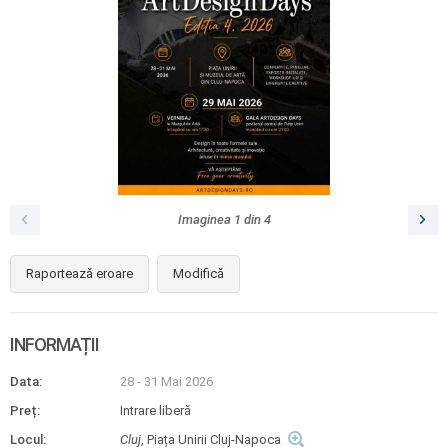
Imaginea
1
din
4
Raportează eroare
Modifică
INFORMAȚII
Data:
28 - 31 Mai 2026
Preț:
Intrare liberă
Locul:
Cluj
, Piața Unirii Cluj-Napoca