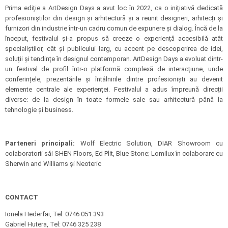
Prima ediție a ArtDesign Days a avut loc în 2022, ca o inițiativă dedicată
profesioniștilor din design și arhitectură și a reunit designeri, arhitecți și
furnizori din industrie într-un cadru comun de expunere și dialog. Încă de la
început, festivalul și-a propus să creeze o experiență accesibilă atât
specialiștilor, cât și publicului larg, cu accent pe descoperirea de idei,
soluții și tendințe în designul contemporan. ArtDesign Days a evoluat dintr-
un festival de profil într-o platformă complexă de interacțiune, unde
conferințele, prezentările și întâlnirile dintre profesioniști au devenit
elemente centrale ale experienței. Festivalul a adus împreună direcții
diverse: de la design în toate formele sale sau arhitectură până la
tehnologie și business.
Parteneri principali:
Wolf Electric Solution, DIAR Showroom cu
colaboratorii săi SHEN Floors, Ed Plit, Blue Stone; Lomilux în colaborare cu
Sherwin and Williams și Neoteric
CONTACT
Ionela Hederfai, Tel: 0746 051 393
Gabriel Hutera, Tel: 0746 325 238