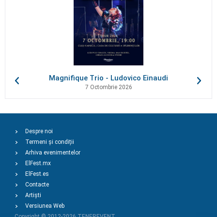
Magnifique Trio - Ludovico Einaudi
7 Octombrie 2026
Despre noi
Termeni și condiții
Arhiva evenimentelor
ElFest.mx
ElFest.es
Contacte
Artiști
Versiunea Web
Copyright © 2012-2026
TENEREVENT