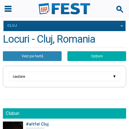
CLUJ
Locuri - Cluj, Romania
Vezi pe hartă
Opțiuni
cautare
▼
Cluburi
#altfel Cluj