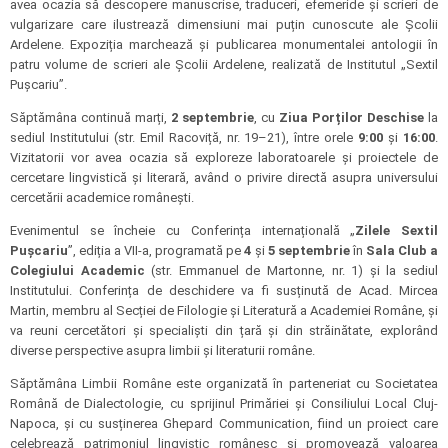
avea ocazia să descopere manuscrise, traduceri, efemeride și scrieri de
vulgarizare care ilustrează dimensiuni mai puțin cunoscute ale Școlii
Ardelene. Expoziția marchează și publicarea monumentalei antologii în
patru volume de scrieri ale Școlii Ardelene, realizată de Institutul „Sextil
Pușcariu”.
Săptămâna continuă marți,
2 septembrie
, cu
Ziua Porților Deschise
la
sediul Institutului (str. Emil Racoviță, nr. 19–21), între orele
9:00
și
16:00
.
Vizitatorii vor avea ocazia să exploreze laboratoarele și proiectele de
cercetare lingvistică și literară, având o privire directă asupra universului
cercetării academice românești.
Evenimentul se încheie cu Conferința internațională „
Zilele Sextil
Pușcariu
”, ediția a VII-a, programată pe
4
și
5 septembrie
în
Sala Club a
Colegiului Academic
(str. Emmanuel de Martonne, nr. 1) și la sediul
Institutului. Conferința de deschidere va fi susținută de Acad. Mircea
Martin, membru al Secției de Filologie și Literatură a Academiei Române, și
va reuni cercetători și specialiști din țară și din străinătate, explorând
diverse perspective asupra limbii și literaturii române.
Săptămâna Limbii Române este organizată în parteneriat cu Societatea
Română de Dialectologie, cu sprijinul Primăriei și Consiliului Local Cluj-
Napoca, și cu susținerea Ghepard Communication, fiind un proiect care
celebrează patrimoniul lingvistic românesc și promovează valoarea