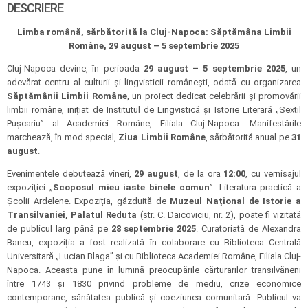
DESCRIERE
Limba română, sărbătorită la Cluj-Napoca: Săptămâna Limbii
Române, 29 august – 5 septembrie 2025
Cluj-Napoca devine, în perioada
29 august – 5 septembrie 2025
, un
adevărat centru al culturii și lingvisticii românești, odată cu organizarea
Săptămânii Limbii Române
, un proiect dedicat celebrării și promovării
limbii române, inițiat de Institutul de Lingvistică și Istorie Literară „Sextil
Pușcariu” al Academiei Române, Filiala Cluj-Napoca. Manifestările
marchează, în mod special,
Ziua Limbii Române
, sărbătorită anual pe
31
august
.
Evenimentele debutează vineri,
29 august
, de la ora
12:00
, cu vernisajul
expoziției „
Scoposul mieu iaste binele comun
”. Literatura practică a
Școlii Ardelene. Expoziția, găzduită de
Muzeul Național de Istorie a
Transilvaniei, Palatul Reduta
(str. C. Daicoviciu, nr. 2), poate fi vizitată
de publicul larg până pe
28 septembrie 2025
. Curatoriată de Alexandra
Baneu, expoziția a fost realizată în colaborare cu Biblioteca Centrală
Universitară „Lucian Blaga” și cu Biblioteca Academiei Române, Filiala Cluj-
Napoca. Aceasta pune în lumină preocupările cărturarilor transilvăneni
între 1743 și 1830 privind probleme de mediu, crize economice
contemporane, sănătatea publică și coeziunea comunitară. Publicul va