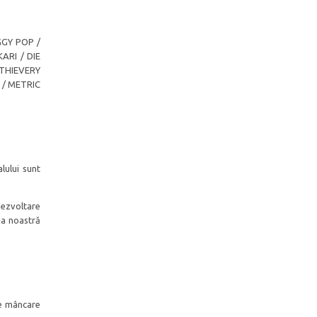
GGY POP /
ARI / DIE
 THIEVERY
 / METRIC
lului sunt
 dezvoltare
ia noastră
de mâncare