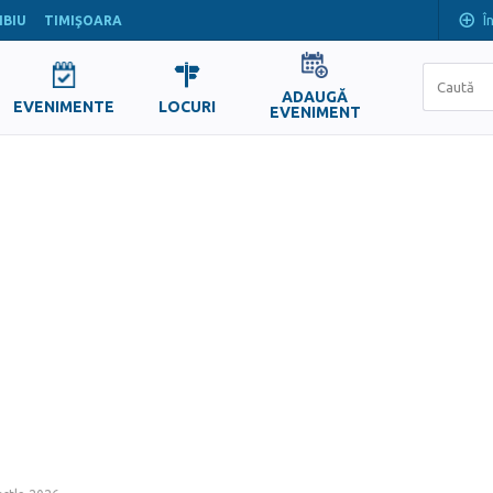
Î
IBIU
TIMIŞOARA
ADAUGĂ
EVENIMENTE
LOCURI
EVENIMENT