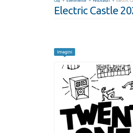
Cluj
Evenimente
Festivaluri
Electric C
Electric Castle 2
Imagini