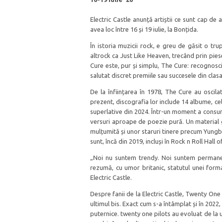
Electric Castle anunță artiștii ce sunt cap de
avea loc între 16 și 19 iulie, la Bonțida.
În istoria muzicii rock, e greu de găsit o tru
altrock ca Just Like Heaven, trecând prin pie
Cure este, pur și simplu, The Cure: recognoscibi
salutat discret premiile sau succesele din clas
De la înființarea în 1978, The Cure au oscil
prezent, discografia lor include 14 albume, cel 
superlative din 2024. Într-un moment a consumu
versuri aproape de poezie pură. Un material g
mulțumită și unor staruri tinere precum Yungb
sunt, încă din 2019, incluși în Rock n Roll Hall 
„Noi nu suntem trendy. Noi suntem permanenți
rezumă, cu umor britanic, statutul unei formați
Electric Castle.
Despre fanii de la Electric Castle, Twenty One
ultimul bis. Exact cum s-a întâmplat și în 2022
puternice. twenty one pilots au evoluat de la u