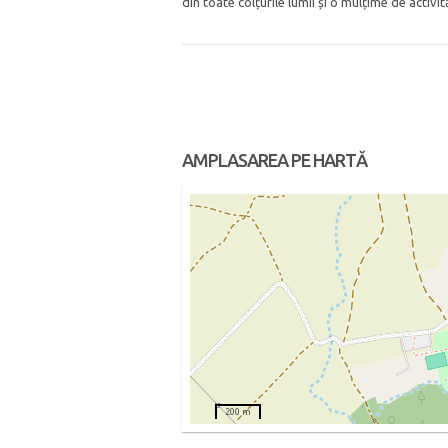
din toate colțurile lumii și o mulțime de activit
AMPLASAREA PE HARTĂ
200 m