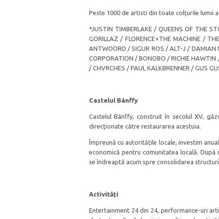
Peste 1000 de artisti din toate colțurile lumii
*JUSTIN TIMBERLAKE / QUEENS OF THE ST
GORILLAZ / FLORENCE+THE MACHINE / THE 
ANTWOORD / SIGUR ROS / ALT-J / DAMIAN M
CORPORATION / BONOBO / RICHIE HAWTIN / 
/ CHVRCHES / PAUL KALKBRENNER / GUS GU
Castelul Bánffy
Castelul Bánffy, construit în secolul XV, găzd
direcționate către restaurarea acestuia.
Împreună cu autoritățile locale, investim anual
economică pentru comunitatea locală. După res
se îndreaptă acum spre consolidarea structurii
Activități
Entertainment 24 din 24, performance-uri artis