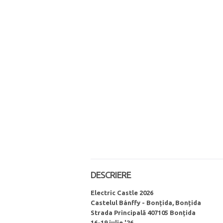
DESCRIERE
Electric Castle 2026
Castelul Bánffy - Bonțida, Bonțida
Strada Principală 407105 Bonțida
16-19 iulie '26