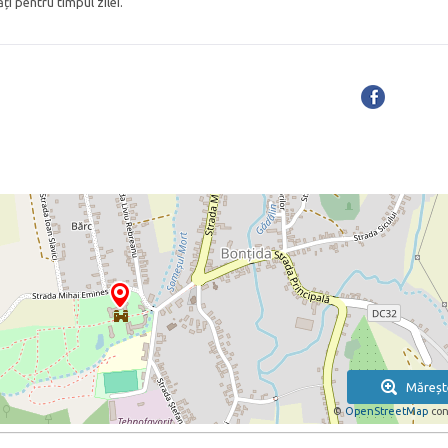
ăți pentru timpul zilei.
Măreșt
©
OpenStreetMap
con