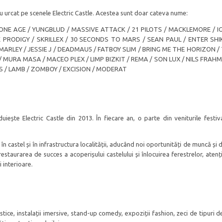
 au urcat pe scenele Electric Castle. Acestea sunt doar cateva nume:
ONE AGE / YUNGBLUD / MASSIVE ATTACK / 21 PILOTS / MACKLEMORE / I
PRODIGY / SKRILLEX / 30 SECONDS TO MARS / SEAN PAUL / ENTER SHIK
ARLEY / JESSIE J / DEADMAU5 / FATBOY SLIM / BRING ME THE HORIZON /
MURA MASA / MACEO PLEX / LIMP BIZKIT / REMA / SON LUX / NILS FRAHM
S / LAMB / ZOMBOY / EXCISION / MODERAT
uiește Electric Castle din 2013. În fiecare an, o parte din veniturile festiva
 în castel și în infrastructura localității, aducând noi oportunități de muncă și
taurarea de succes a acoperișului castelului și înlocuirea ferestrelor, atenț
 interioare.
tice, instalații imersive, stand-up comedy, expoziții fashion, zeci de tipuri 