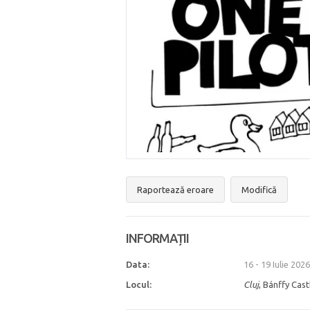
Raportează eroare
Modifică
INFORMAȚII
Data:
16 - 19 Iulie 2026
Locul:
Cluj
, Bánffy Cast