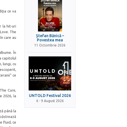
iția ce va
la hit-uri
 Love. The
Ștefan Bănică –
 în care au
Povestea mea
11 Octombrie 2026
albume. În
a capitolul
, lungi, cu
escoperit,
eranii” ce
 The Cure,
UNTOLD Festival 2026
ie 2026, la
6 - 9 August 2026
ază până la
e păstrează
e fluid, ce