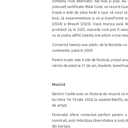
combină rock alternativ, hip-hop și pop. Au 
șiVessel) certificate RIAA Gold, un record Gu
trupei e atât de plină încât e ușor să crezi 
însă, să experimenteze și să-și transforme po
(2024) și Breach (2025). Dacă muzica sună dif
probând că, în 2025, starurile rock pot fi sens
nu se putea altfel, twenty one pilots a mai reu
Concertul twenty one pilots de la Bonțida va f
continente, până în 2029.
Pentru toate cele 4 zile de festival, prețul un
vârsta de până la 21 de ani, împliniti, benefi
Muzică
Electric Castle este un festival de muzică ce 
loc între 16-19 iulie 2026, la castelul Bánffy,
de artiști.
Festivalul oferă contextul perfect pentru a 
construit, poți îmbrățișa diversitatea și poț
din Europa.