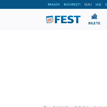
BRAŞOV
BUCUREŞTI
CLUJ
IAŞI
S
BILETE