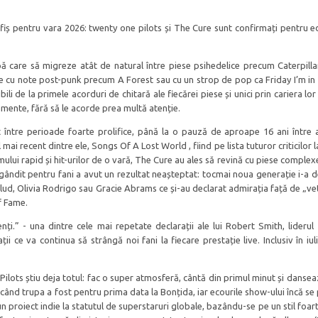
 afiș pentru vara 2026: twenty one pilots și The Cure sunt confirmați pentru ed
pă care să migreze atât de natural între piese psihedelice precum Caterpillar 
se cu note post-punk precum A Forest sau cu un strop de pop ca Friday I’m in
li de la primele acorduri de chitară ale fiecărei piese și unici prin cariera lor
amente, fără să le acorde prea multă atenție.
at între perioade foarte prolifice, până la o pauză de aproape 16 ani între 
mai recent dintre ele, Songs Of A Lost World , fiind pe lista tuturor criticilor l
lui rapid și hit-urilor de o vară, The Cure au ales să revină cu piese complexe
ândit pentru fani a avut un rezultat neașteptat: tocmai noua generație i-a d
lud, Olivia Rodrigo sau Gracie Abrams ce și-au declarat admirația față de „vet
of Fame.
.” - una dintre cele mai repetate declarații ale lui Robert Smith, liderul
i ce va continua să strângă noi fani la fiecare prestație live. Inclusiv în iul
 Pilots știu deja totul: fac o super atmosferă, cântă din primul minut și danse
, când trupa a fost pentru prima data la Bonțida, iar ecourile show-ului încă s
n proiect indie la statutul de superstaruri globale, bazându-se pe un stil foart