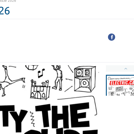
astle 2026
026