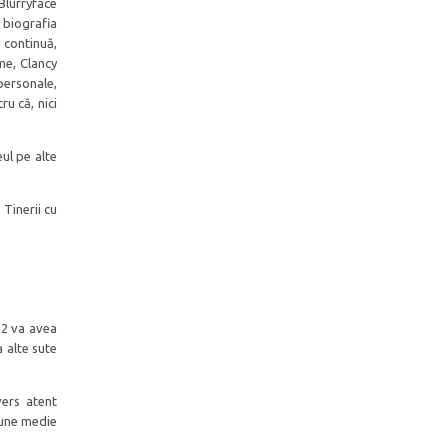
Blurryface
 biografia
 continuă,
me, Clancy
personale,
ru că, nici
ul pe alte
 Tinerii cu
12 va avea
a alte sute
vers atent
iune medie