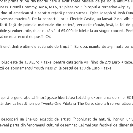
fost prima trupă din istorie care a avut toate piesele de pe două albume (
siness. Premii Grammy, AMA, MTV, 12 piese No 1 în topul Alternative Airplay -
că duo-ul american și-a setat o rețetă pentru succes. Tyler Joseph și Josh Dun
vestea muzicală. De la concertul lor la Electric Castle, au lansat 2 noi albu
erit față de primele materiale din carieră, versurile rămân, însă, la fel de 
ibile și vulnerabile, chiar dacă vând 65.000 de bilete la un singur concert. Pent
șit un nou record de pus în CV.
i unul dintre ultimele susținute de trupă în Europa, înainte de a-și muta turne
ui bilet este de 159 Euro + taxe, pentru categoria VIP fiind de 279 Euro + taxe.
ciază de abonamentul Youth Pass 21 la prețul de 139 de Euro + taxe.
inspiră o generație să îmbrățișeze libertatea totală și exprimarea de sine. EC
 avându-i ca headlineri pe Twenty One Pilots și The Cure, cărora li se vor alătur
descoperi un line-up eclectic de artiști. Înconjurat de natură, într-un uni
i deveni parte din fenomenul cultural desemnat Cel mai bun festival de dimens