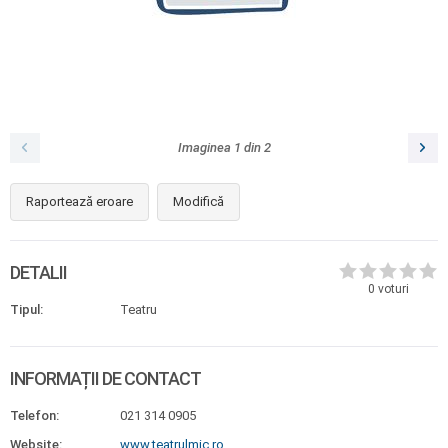
Imaginea
1
din
2
Raportează eroare
Modifică
DETALII
0
voturi
Tipul:
Teatru
INFORMAȚII DE CONTACT
Telefon:
021 314 0905
Website:
www.teatrulmic.ro