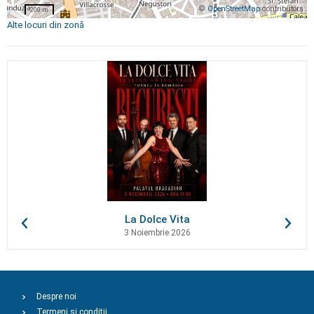
©
OpenStreetMap
contributors
200 m
Alte locuri din zonă
La Dolce Vita
3 Noiembrie 2026
Despre noi
Termeni și condiții