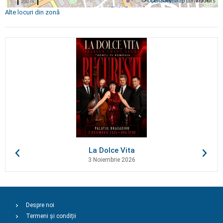
©
OpenStreetMap
contributors
200 m
Alte locuri din zonă
La Dolce Vita
3 Noiembrie 2026
Despre noi
Termeni și condiții