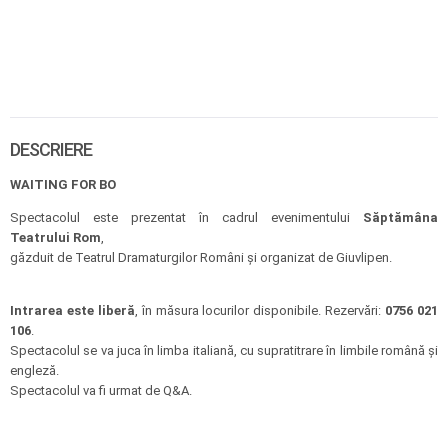
DESCRIERE
WAITING FOR BO
Spectacolul este prezentat în cadrul evenimentului
Săptămâna
Teatrului Rom
,
găzduit de Teatrul Dramaturgilor Români și organizat de Giuvlipen.
Intrarea este liberă
, în măsura locurilor disponibile. Rezervări:
0756 021
106
.
Spectacolul se va juca în limba italiană, cu supratitrare în limbile română și
engleză.
Spectacolul va fi urmat de Q&A.