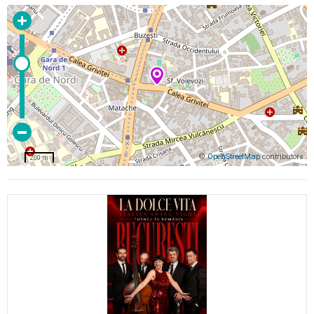
©
OpenStreetMap
contributors
200 m