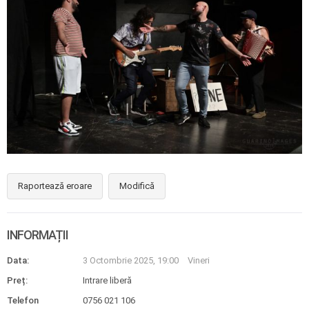
Raportează eroare
Modifică
INFORMAȚII
Data:
3 Octombrie 2025, 19:00
Vineri
Preț:
Intrare liberă
Telefon
0756 021 106