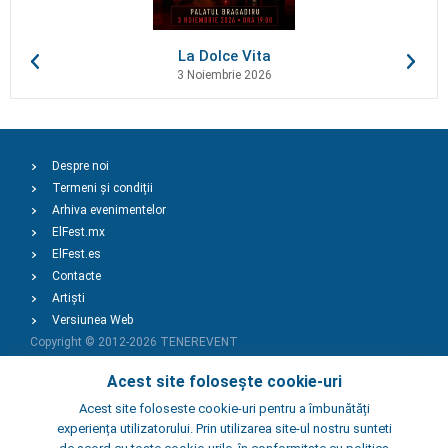
La Dolce Vita
3 Noiembrie 2026
Despre noi
Termeni și condiții
Arhiva evenimentelor
ElFest.mx
ElFest.es
Contacte
Artiști
Versiunea Web
Copyright © 2012-2026
TENEREVENT
Acest site folosește cookie-uri
Adaugă Eveniment
Acest site foloseste cookie-uri pentru a îmbunătăți
experiența utilizatorului. Prin utilizarea site-ul nostru sunteti