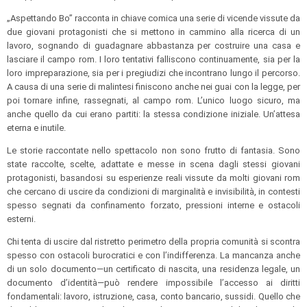
„Aspettando Bo” racconta in chiave comica una serie di vicende vissute da
due giovani protagonisti che si mettono in cammino alla ricerca di un
lavoro, sognando di guadagnare abbastanza per costruire una casa e
lasciare il campo rom. I loro tentativi falliscono continuamente, sia per la
loro impreparazione, sia per i pregiudizi che incontrano lungo il percorso.
A causa di una serie di malintesi finiscono anche nei guai con la legge, per
poi tornare infine, rassegnati, al campo rom. L’unico luogo sicuro, ma
anche quello da cui erano partiti: la stessa condizione iniziale. Un’attesa
eterna e inutile.
Le storie raccontate nello spettacolo non sono frutto di fantasia. Sono
state raccolte, scelte, adattate e messe in scena dagli stessi giovani
protagonisti, basandosi su esperienze reali vissute da molti giovani rom
che cercano di uscire da condizioni di marginalità e invisibilità, in contesti
spesso segnati da confinamento forzato, pressioni interne e ostacoli
esterni.
Chi tenta di uscire dal ristretto perimetro della propria comunità si scontra
spesso con ostacoli burocratici e con l’indifferenza. La mancanza anche
di un solo documento—un certificato di nascita, una residenza legale, un
documento d’identità—può rendere impossibile l’accesso ai diritti
fondamentali: lavoro, istruzione, casa, conto bancario, sussidi. Quello che