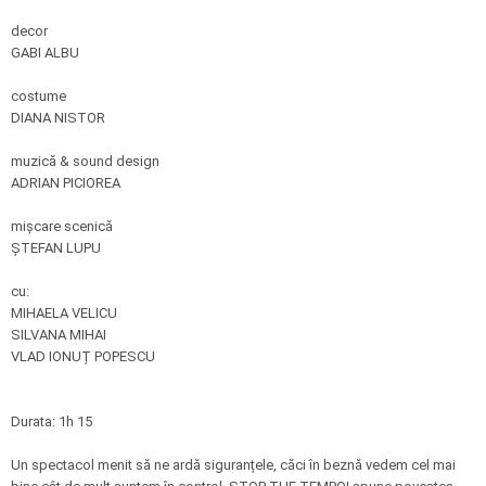
decor
GABI ALBU
costume
DIANA NISTOR
muzică & sound design
ADRIAN PICIOREA
mișcare scenică
ȘTEFAN LUPU
cu:
MIHAELA VELICU
SILVANA MIHAI
VLAD IONUȚ POPESCU
Durata: 1h 15
Un spectacol menit să ne ardă siguranțele, căci în beznă vedem cel mai