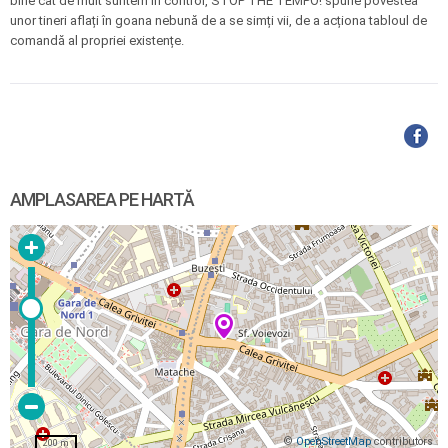
bine cât de mult suntem în control, STOP THE TEMPO! spune povestea
unor tineri aflați în goana nebună de a se simți vii, de a acționa tabloul de
comandă al propriei existențe.
AMPLASAREA PE HARTĂ
©
OpenStreetMap
contributors
200 m