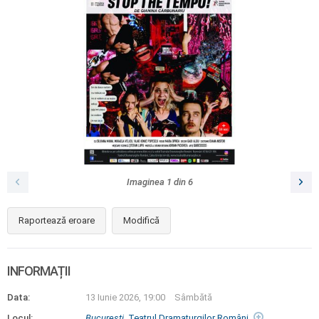
Imaginea
1
din
6
Raportează eroare
Modifică
INFORMAȚII
Data:
13 Iunie 2026, 19:00
Sâmbătă
Locul:
Bucureşti
, Teatrul Dramaturgilor Români