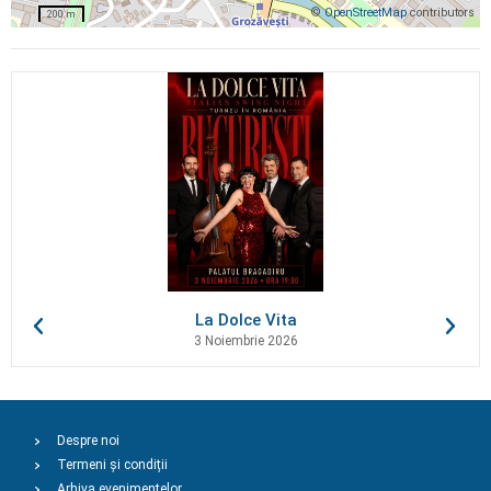
©
OpenStreetMap
contributors
200 m
La Dolce Vita
3 Noiembrie 2026
Despre noi
Termeni și condiții
Arhiva evenimentelor