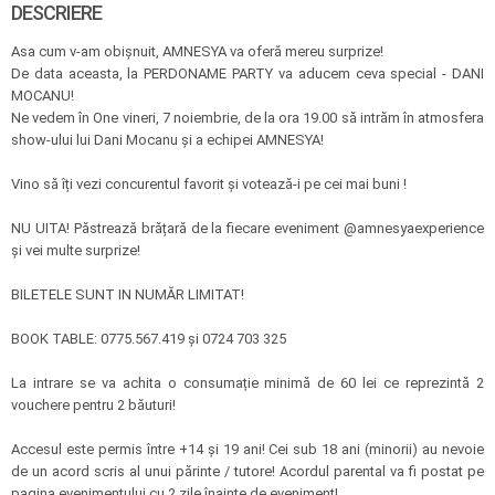
DESCRIERE
Asa cum v-am obișnuit, AMNESYA va oferă mereu surprize!
De data aceasta, la PERDONAME PARTY va aducem ceva special - DANI
MOCANU!
Ne vedem în One vineri, 7 noiembrie, de la ora 19.00 să intrăm în atmosfera
show-ului lui Dani Mocanu și a echipei AMNESYA!
Vino să îți vezi concurentul favorit și votează-i pe cei mai buni !
NU UITA! Păstrează brățară de la fiecare eveniment @amnesyaexperience
și vei multe surprize!
BILETELE SUNT IN NUMĂR LIMITAT!
BOOK TABLE: 0775.567.419 și 0724 703 325
La intrare se va achita o consumație minimă de 60 lei ce reprezintă 2
vouchere pentru 2 băuturi!
Accesul este permis între +14 și 19 ani! Cei sub 18 ani (minorii) au nevoie
de un acord scris al unui părinte / tutore! Acordul parental va fi postat pe
pagina evenimentului cu 2 zile înainte de eveniment!