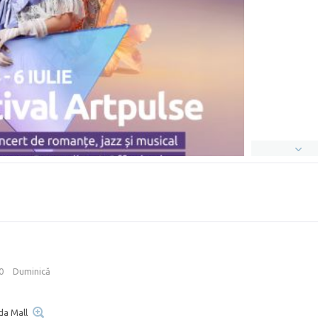
00
Duminică
da Mall