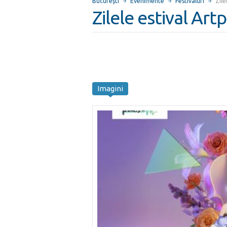
Bucureşti
Evenimente
Festivaluri
Zile
Zilele estival Art
Imagini