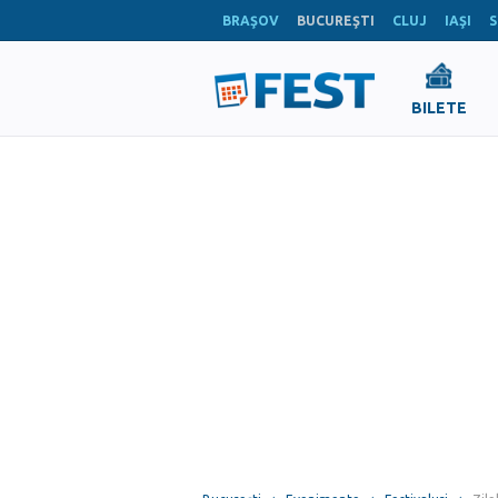
BRAŞOV
BUCUREŞTI
CLUJ
IAŞI
S
BILETE