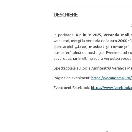
DESCRIERE
În perioada
4-6 iulie 2025
,
Veranda Mall
e
weekend, mergi la Veranda de la
ora 20:00
să 
spectacolul
„Jazz, musical și romanțe”
r
atmosferă plină de nostalgie. Evenimentul c
savuroasă, iar în ultima seara vei putea vedea
Spectacolele au loc la Amfiteatrul Veranda Mall
Pagina de eveniment:
https://verandamall.ro/
Eveniment Facebook:
https://www.facebook