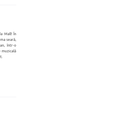
a Mall! În
rima seară,
an, într-o
 muzicală
t.