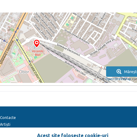
Măreșt
©
OpenStreetMap
con
Contacte
Artiști
Acest site folosește cookie-uri