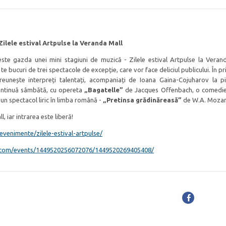
Zilele estival Artpulse la Veranda Mall
ste gazda unei mini stagiuni de muzică - Zilele estival Artpulse la Verand
te bucuri de trei spectacole de excepție, care vor face deliciul publicului. În p
eunește interpreți talentați, acompaniați de Ioana Gaina-Cojuharov la pi
ontinuă sâmbătă, cu opereta
„Bagatelle”
de Jacques Offenbach, o comedie
 un spectacol liric în limba română -
„Pretinsa grădinăreasă”
de W.A. Mozar
, iar intrarea este liberă!
evenimente/zilele-estival-
artpulse/
.com/
events/1449520256072076/
1449520269405408/