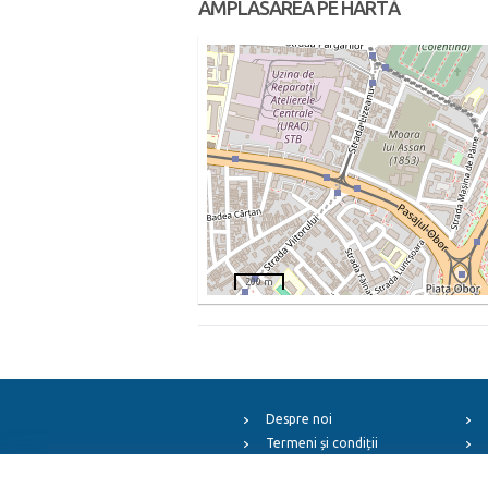
AMPLASAREA PE HARTĂ
200 m
Despre noi
Termeni și condiții
Arhiva evenimentelor