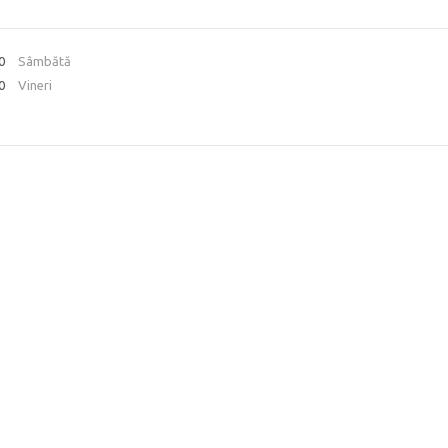
00
Sâmbătă
00
Vineri