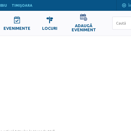
Î
IBIU
TIMIŞOARA
ADAUGĂ
EVENIMENTE
LOCURI
EVENIMENT