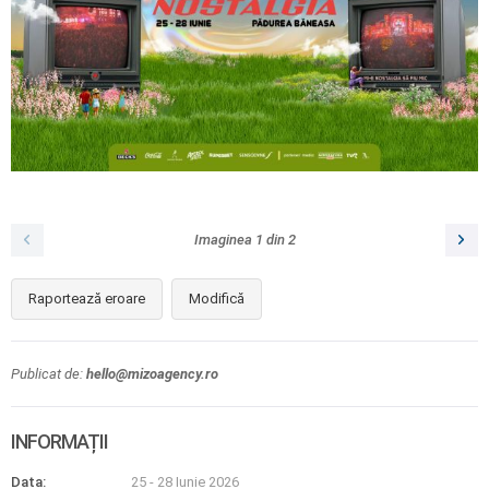
Imaginea
1
din
2
Raportează eroare
Modifică
Publicat de:
hello@mizoagency.ro
INFORMAȚII
Data:
25 - 28 Iunie 2026