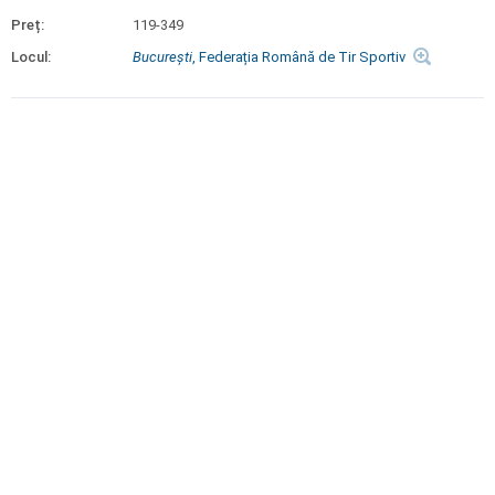
Preț:
119-349
Locul:
Bucureşti
, Federația Română de Tir Sportiv