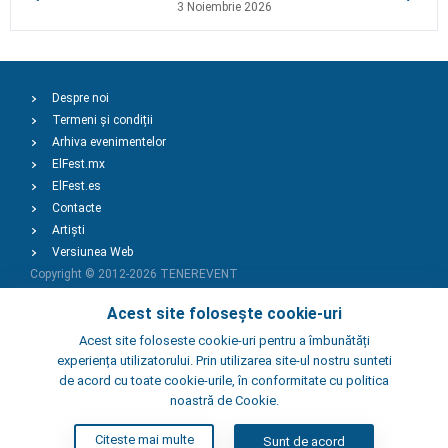
3 Noiembrie 2026
Despre noi
Termeni și condiții
Arhiva evenimentelor
ElFest.mx
ElFest.es
Contacte
Artiști
Versiunea Web
Copyright © 2012-2026
TENEREVENT
Acest site folosește cookie-uri
Adaugă Eveniment
Acest site foloseste cookie-uri pentru a îmbunătăți
experiența utilizatorului. Prin utilizarea site-ul nostru sunteti
de acord cu toate cookie-urile, în conformitate cu politica
Adaugă Local
noastră de Cookie.
Citeste mai multe
Sunt de acord