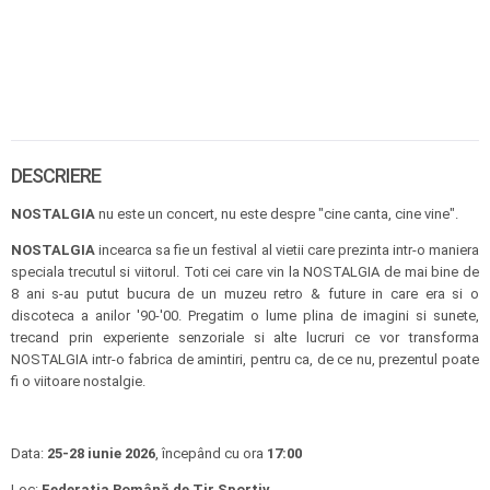
DESCRIERE
NOSTALGIA
nu este un concert, nu este despre "cine canta, cine vine".
NOSTALGIA
incearca sa fie un festival al vietii care prezinta intr-o maniera
speciala trecutul si viitorul. Toti cei care vin la NOSTALGIA de mai bine de
8 ani s-au putut bucura de un muzeu retro & future in care era si o
discoteca a anilor '90-'00. Pregatim o lume plina de imagini si sunete,
trecand prin experiente senzoriale si alte lucruri ce vor transforma
NOSTALGIA intr-o fabrica de amintiri, pentru ca, de ce nu, prezentul poate
fi o viitoare nostalgie.
Data:
25-28 iunie 2026
, începând cu ora
17:00 ​​​​​
Loc:
Federația Română de Tir Sportiv