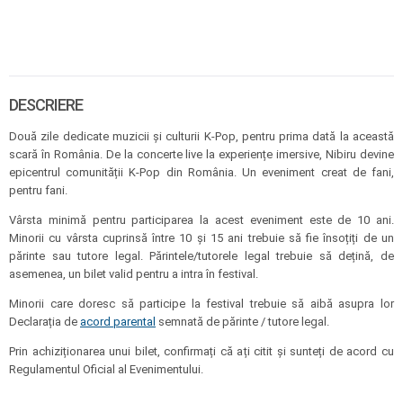
DESCRIERE
Două zile dedicate muzicii și culturii K-Pop, pentru prima dată la această
scară în România. De la concerte live la experiențe imersive, Nibiru devine
epicentrul comunității K-Pop din România. Un eveniment creat de fani,
pentru fani.
Vârsta minimă pentru participarea la acest eveniment este de 10 ani.
Minorii cu vârsta cuprinsă între 10 și 15 ani trebuie să fie însoțiți de un
părinte sau tutore legal. Părintele/tutorele legal trebuie să dețină, de
asemenea, un bilet valid pentru a intra în festival.
Minorii care doresc să participe la festival trebuie să aibă asupra lor
Declarația de
acord parental
semnată de părinte / tutore legal.
Prin achiziționarea unui bilet, confirmați că ați citit și sunteți de acord cu
Regulamentul Oficial al Evenimentului.