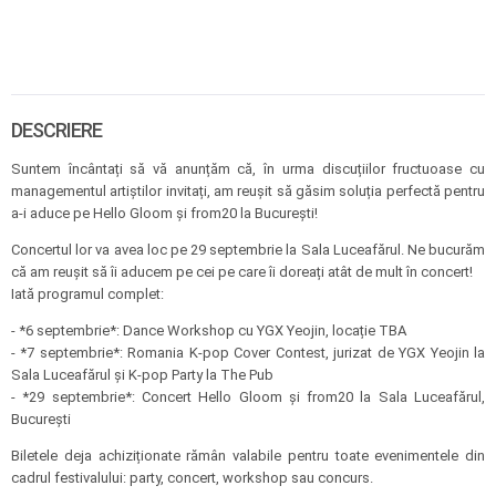
DESCRIERE
Suntem încântați să vă anunțăm că, în urma discuțiilor fructuoase cu
managementul artiștilor invitați, am reușit să găsim soluția perfectă pentru
a-i aduce pe Hello Gloom și from20 la București!
Concertul lor va avea loc pe 29 septembrie la Sala Luceafărul. Ne bucurăm
că am reușit să îi aducem pe cei pe care îi doreați atât de mult în concert!
Iată programul complet:
- *6 septembrie*: Dance Workshop cu YGX Yeojin, locație TBA
- *7 septembrie*: Romania K-pop Cover Contest, jurizat de YGX Yeojin la
Sala Luceafărul și K-pop Party la The Pub
- *29 septembrie*: Concert Hello Gloom și from20 la Sala Luceafărul,
București
Biletele deja achiziționate rămân valabile pentru toate evenimentele din
cadrul festivalului: party, concert, workshop sau concurs.