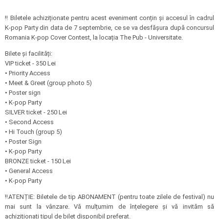
‼️ Biletele achiziționate pentru acest eveniment conțin și accesul în cadrul
K-pop Party din data de 7 septembrie, ce se va desfășura după concursul
Romania K-pop Cover Contest, la locația The Pub - Universitate.
Bilete şi facilități:
VIP ticket - 350 Lei
• Priority Access
• Meet & Greet (group photo 5)
• Poster sign
• K-pop Party
SILVER ticket - 250 Lei
• Second Access
• Hi Touch (group 5)
• Poster Sign
• K-pop Party
BRONZE ticket - 150 Lei
• General Access
• K-pop Party
‼️ATENȚIE: Biletele de tip ABONAMENT (pentru toate zilele de festival) nu
mai sunt la vânzare. Vă mulțumim de înțelegere și vă invităm să
achiziționați tipul de bilet disponibil preferat.