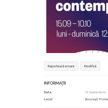
Raportează eroare
Modifică
INFORMAȚII
Data:
15 Septembrie
Locul:
Bucureşti
, Prome