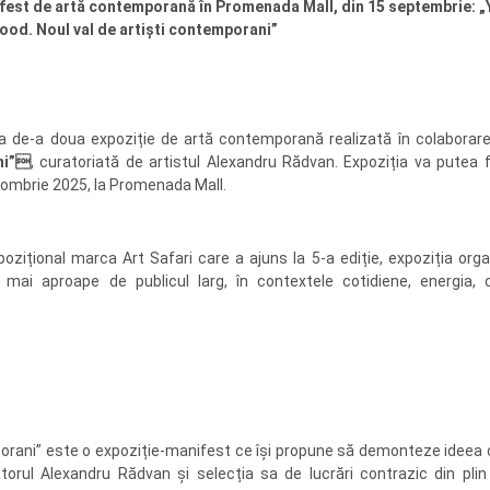
ifest de artă contemporană în Promenada Mall, din 15 septembrie: 
ood. Noul val de artiști contemporani”
 de-a doua expoziție de artă contemporană realizată în colaborar
ni”
,
curatoriată de artistul Alexandru Rădvan. Expoziția va putea fi
tombrie 2025, la Promenada Mall.
zițional marca Art Safari care a ajuns la 5-a ediție, expoziția orga
ai aproape de publicul larg, în contextele cotidiene, energia, c
porani” este o expoziție-manifest ce își propune să demonteze ideea 
torul Alexandru Rădvan și selecția sa de lucrări contrazic din pli