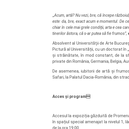
„
Acum, artă? Nu vezi, bre, că începe războiu
este: da, bre, exact acum e momentul. De c
chiar în cele mai grele condiții, arta e cea c
tinerilor ăstora, că s-ar putea să fie frumos”,
Absolvent al Universităţii de Arte Bucureşt
Pictură al Universității, cu un doctorat în 
și străinătate, în mod constant, de la sf
private din România, Germania, Belgia, Austr
De asemenea, iubitorii de artă și frumos 
Safari, la Palatul Dacia-România, din stra
Acces și program
Accesul la expoziția găzduită de Promenada 
în spațiul special amenajat la nivelul 1,
de la ora 19:00.