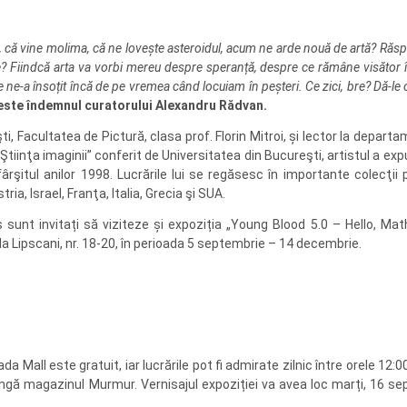
l, că vine molima, că ne lovește asteroidul, acum ne arde nouă de artă? Răsp
e? Fiindcă arta va vorbi mereu despre speranță, despre ce rămâne visător
are ne-a însoțit încă de pe vremea când locuiam în peșteri. Ce zici, bre? Dă-le
este îndemnul curatorului Alexandru Rădvan.
i, Facultatea de Pictură, clasa prof. Florin Mitroi, și lector la depart
„Ştiinţa imaginii” conferit de Universitatea din Bucureşti, artistul a exp
ârşitul anilor 1998.
Lucrările lui se regăsesc în importante colecţii p
ia, Israel, Franţa, Italia, Grecia şi SUA.
sunt invitați să viziteze și expoziția „Young Blood 5.0 – Hello, Math!
da Lipscani, nr. 18-20, în perioada 5 septembrie – 14 decembrie.
Mall este gratuit, iar lucrările pot fi admirate zilnic între orele 12:0
 lângă magazinul Murmur. Vernisajul expoziției va avea loc marți, 16 se