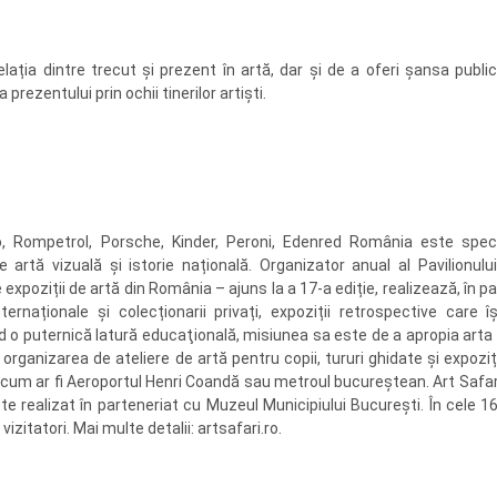
elația dintre trecut și prezent în artă, dar și de a oferi șansa public
rezentului prin ochii tinerilor artiști.
lo, Rompetrol, Porsche, Kinder, Peroni, Edenred România este speci
e artă vizuală și istorie națională. Organizator anual al Pavilionulu
poziții de artă din România – ajuns la a 17-a ediție, realizează, în p
naționale și colecționarii privați, expoziții retrospective care î
d o puternică latură educaţională, misiunea sa este de a apropia arta 
n organizarea de ateliere de artă pentru copii, tururi ghidate și expoziț
cum ar fi Aeroportul Henri Coandă sau metroul bucureștean. Art Safari
ste realizat în parteneriat cu Muzeul Municipiului București. În cele 16
izitatori. Mai multe detalii: artsafari.ro.