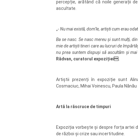
percepție, arătând că noile generații de
ascultate.
„
- Nu mai există, dom’le, artiști cum erau od
Ba se nasc. Se nasc mereu și sunt mulți, din 
mie de artiști tineri care au lucruri de împărtăș
nu prea suntem dispuși să ascultăm și mai a
Rădvan, curatorul
expoziției
.
Artiștii prezenți în expoziție sunt A
Cosmaciuc, Mihai Voinescu, Paula Nănău 
Artă la răscruce de timpuri
Expoziția vorbește și despre forța artei d
de război și crize sau incertitudine.