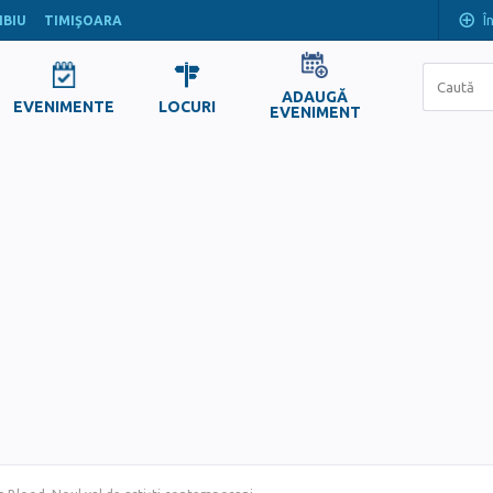
Î
IBIU
TIMIŞOARA
ADAUGĂ
EVENIMENTE
LOCURI
EVENIMENT