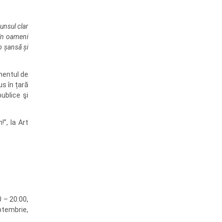
unsul clar
 în oameni
 o șansă și
amentul de
us în țară
ublice şi
”, la Art
0 – 20:00,
ptembrie,