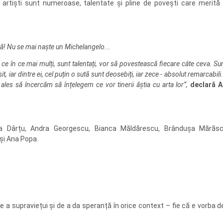
 artiști sunt numeroase, talentate și pline de povești care merită p
ată! Nu se mai naște un Michelangelo...
ce în ce mai mulți, sunt talentați, vor să povestească fiecare câte ceva. Su
it, iar dintre ei, cel puțin o sută sunt deosebiți, iar zece - absolut remarcabili.
les să încercăm să înțelegem ce vor tinerii ăștia cu arta lor”,
declară A
lina Dârțu, Andra Georgescu, Bianca Măldărescu, Brândușa Mărăsc
și Ana Popa.
e a supraviețui și de a da speranță în orice context – fie că e vorba 