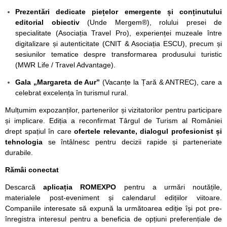
Prezentări dedicate piețelor emergente și conținutului
editorial obiectiv
(Unde Mergem®), rolului presei de
specialitate (Asociația Travel Pro), experienței muzeale între
digitalizare și autenticitate (CNIT & Asociația ESCU), precum și
sesiunilor tematice despre transformarea produsului turistic
(MWR Life / Travel Advantage).
Gala „Margareta de Aur”
(Vacanțe la Țară & ANTREC), care a
celebrat excelența în turismul rural.
Mulțumim expozanților, partenerilor și vizitatorilor pentru participare
și implicare. Ediția a reconfirmat Târgul de Turism al României
drept spațiul în care
ofertele relevante, dialogul profesionist și
tehnologia
se întâlnesc pentru decizii rapide și parteneriate
durabile.
Rămâi conectat
Descarcă
aplicația ROMEXPO
pentru a urmări noutățile,
materialele post-eveniment și calendarul edițiilor viitoare.
Companiile interesate să expună la următoarea ediție își pot pre-
înregistra interesul pentru a beneficia de opțiuni preferențiale de