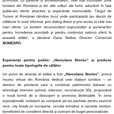
promovat, cu pasiune și profesionalism, cele mai frumoase zone
turistice din România și din alte colțuri ale lumii, aducând în fața
publicului oferte atractive și experiențe memorabile. Târgul de
Turism al României rămâne locul unde participanții iau decizii de
călătorie în mod informat, prin dialog direct și prin acces la cele mai
mari oferte. Le suntem recunoscători expozanților și partenerilor
pentru încrederea acordată și pentru conținutul valoros oferit la
această ediție”,
a declarat Oana Netbai, Director Comercial
ROMEXPO.
Experiențe pentru public: „Herculane Stories” și produse
pentru toate tipologiile de călător
Un punct de atracție al ediției a fost
„Herculane Stories”
, primul
muzeu virtual din România dedicat unei stațiuni turistice – un
demers de pionierat care a combinat patrimoniul balnear cu
tehnologii imersive (arhivă, interviuri, reconstrucții 3D), propunând
o nouă formă de a descoperi și promova destinațiile. În zona
expozițională, vizitatorii au comparat pe loc pachete pentru sezonul
rece, city break-uri europene, circuite tematice și vacanțe exotice,
beneficiind de consiliere directă și scenarii de buget personalizate.