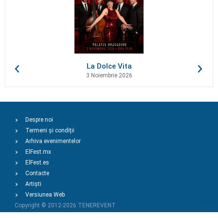
La Dolce Vita
3 Noiembrie 2026
Despre noi
Termeni și condiții
Arhiva evenimentelor
ElFest.mx
ElFest.es
Contacte
Artiști
Versiunea Web
Copyright © 2012-2026
TENEREVENT