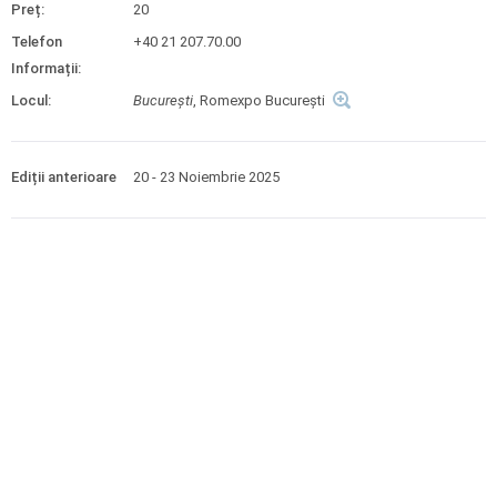
Preț:
20
Telefon
+40 21 207.70.00
Informații:
Locul:
Bucureşti
, Romexpo Bucureşti
Ediții anterioare
20 - 23 Noiembrie 2025