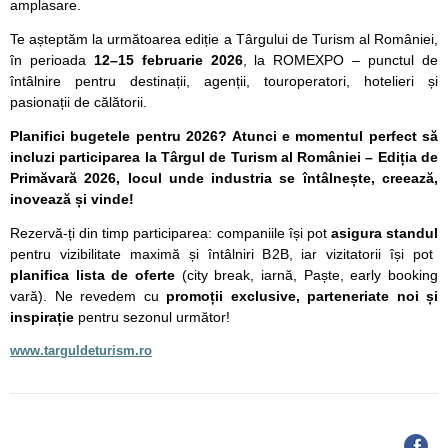
amplasare.
Te așteptăm la următoarea ediție a Târgului de Turism al României,
în perioada
12–15 februarie 2026
, la ROMEXPO – punctul de
întâlnire pentru destinații, agenții, touroperatori, hotelieri și
pasionații de călătorii.
Planifici bugetele pentru 2026? Atunci e momentul perfect să
incluzi participarea la Târgul de Turism al României – Ediția de
Primăvară 2026, locul unde industria se întâlnește, creează,
inovează și vinde!
Rezervă-ți din timp participarea: companiile își pot
asigura standul
pentru vizibilitate maximă și întâlniri B2B, iar vizitatorii își pot
planifica lista de oferte
(city break, iarnă, Paște, early booking
vară). Ne revedem cu
promoții exclusive, parteneriate noi și
inspirație
pentru sezonul următor!
www.targuldeturism.ro