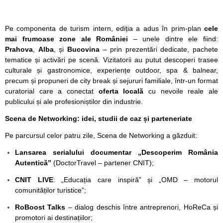
Pe componenta de turism intern, ediția a adus în prim-plan
cele
mai frumoase zone ale României
– unele dintre ele fiind:
Prahova
,
Alba
, și
Bucovina
– prin prezentări dedicate, pachete
tematice și activări pe scenă. Vizitatorii au putut descoperi trasee
culturale și gastronomice, experiențe outdoor, spa & balnear,
precum și propuneri de city break și sejururi familiale, într-un format
curatorial care a conectat
oferta locală
cu nevoile reale ale
publicului și ale profesioniștilor din industrie.
Scena de Networking: idei, studii de caz și parteneriate
Pe parcursul celor patru zile, Scena de Networking a găzduit:
Lansarea serialului documentar „Descoperim România
Autentică”
(DoctorTravel – partener CNIT);
CNIT LIVE
: „Educația care inspiră” și „OMD – motorul
comunităților turistice”;
RoBoost Talks
– dialog deschis între antreprenori, HoReCa și
promotori ai destinațiilor;