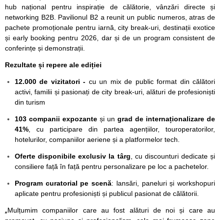
hub național pentru inspirație de călătorie, vânzări directe și
networking B2B. Pavilionul B2 a reunit un public numeros, atras de
pachete promoționale pentru iarnă, city break-uri, destinații exotice
și early booking pentru 2026, dar și de un program consistent de
conferințe și demonstrații.
Rezultate și repere ale ediției
12.000 de vizitatori -
cu un mix de public format din călători
activi, familii și pasionați de city break-uri, alături de profesioniști
din turism
103 companii expozante
și un
grad de internaționalizare de
41%
, cu participare din partea agențiilor, touroperatorilor,
hotelurilor, companiilor aeriene și a platformelor tech.
Oferte disponibile exclusiv la târg
, cu discounturi dedicate și
consiliere față în față pentru personalizare pe loc a pachetelor.
Program curatorial pe scenă
: lansări, paneluri și workshopuri
aplicate pentru profesioniști și publicul pasionat de călătorii.
„
Mulțumim companiilor care au fost alături de noi și care au