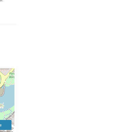
e
tributors