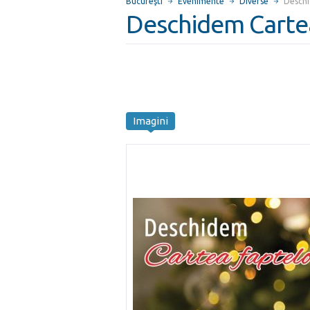
Bucureşti
Evenimente
Diverse
Deschi
Deschidem Carte
Imagini