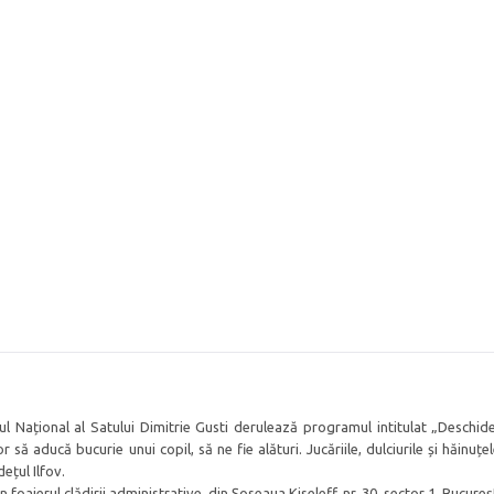
eul Național al Satului Dimitrie Gusti derulează programul intitulat „Deschi
r să aducă bucurie unui copil, să ne fie alături. Jucăriile, dulciurile și hăinuțe
ețul Ilfov.
 foaierul clădirii administrative, din Șoseaua Kiseleff, nr. 30, sector 1, Bucureșt