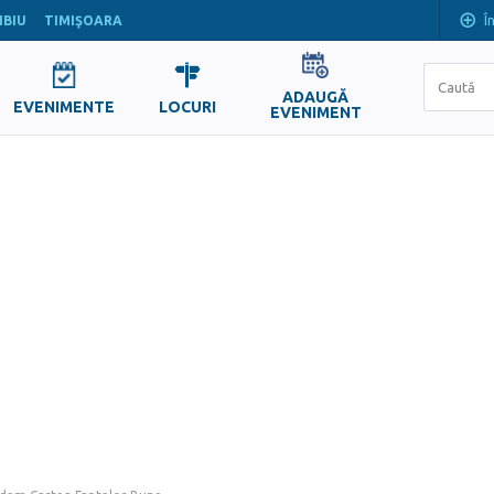
Î
IBIU
TIMIŞOARA
ADAUGĂ
EVENIMENTE
LOCURI
EVENIMENT