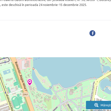
iu, este deschisă în perioada 24 noiembrie-15 decembrie 2025.
Măreșt
©
OpenStreetMap
con