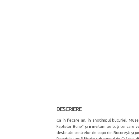
DESCRIERE
Ca în fiecare an, în anotimpul bucuriei, Muz
Faptelor Bune” și îi invităm pe toți cei care vo
destinate centrelor de copii din București și jud
Donațiile vor fi lăsate sub pomul de Crăciun din