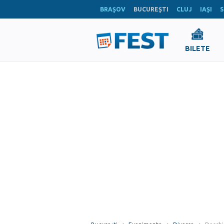
BRAŞOV
BUCUREŞTI
CLUJ
IAŞI
S
BILETE