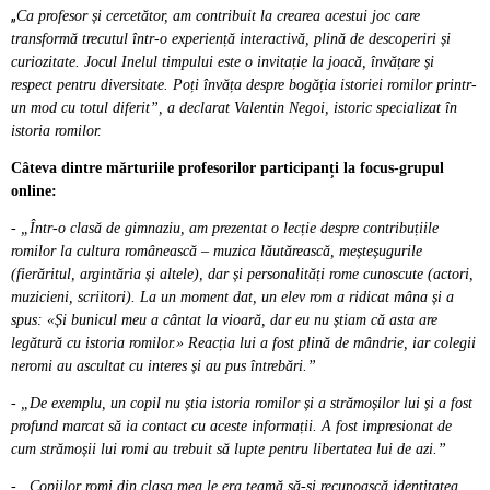
„
Ca profesor și cercetător, am contribuit la crearea acestui joc care
transformă trecutul într-o experiență interactivă, plină de descoperiri și
curiozitate. Jocul Inelul timpului este o invitație la joacă, învățare și
respect pentru diversitate. Poți învăța despre bogăția istoriei romilor printr-
un mod cu totul diferit”, a declarat Valentin Negoi, istoric specializat în
istoria romilor.
Câteva dintre mărturiile profesorilor participanți la focus-grupul
online:
- „Într-o clasă de gimnaziu, am prezentat o lecție despre contribuțiile
romilor la cultura românească – muzica lăutărească, meșteșugurile
(fierăritul, argintăria și altele), dar și personalități rome cunoscute (actori,
muzicieni, scriitori). La un moment dat, un elev rom a ridicat mâna și a
spus: «Și bunicul meu a cântat la vioară, dar eu nu știam că asta are
legătură cu istoria romilor.» Reacția lui a fost plină de mândrie, iar colegii
neromi au ascultat cu interes și au pus întrebări.”
- „
De exemplu, un copil nu știa istoria romilor și a strămoșilor lui și a fost
profund marcat să ia contact cu aceste informații. A fost impresionat de
cum strămoșii lui romi au trebuit să lupte pentru libertatea lui de azi.
”
- „Copiilor romi din clasa mea le era teamă să-și recunoască identitatea