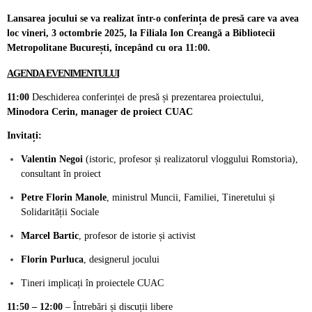
Lansarea jocului se va realizat într-o conferința de presă care va avea
loc vineri, 3 octombrie 2025, la Filiala Ion Creangă a Bibliotecii
Metropolitane București, începând cu ora 11:00.
AGENDA EVENIMENTULUI
11:00
Deschiderea conferinței de presă și prezentarea proiectului,
Minodora Cerin, manager de proiect CUAC
Invitați:
Valentin Negoi
(istoric, profesor și realizatorul vloggului Romstoria),
consultant în proiect
Petre Florin Manole
, ministrul Muncii, Familiei, Tineretului și
Solidarității Sociale
Marcel Bartic
, profesor de istorie și activist
Florin Purluca
, designerul jocului
Tineri implicați în proiectele CUAC
11:50 – 12:00
– Întrebări și discuții libere