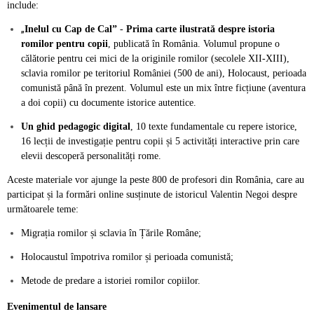
include:
„
Inelul cu Cap de Cal”
-
Prima carte ilustrată despre istoria
romilor pentru copii
, publicată în România. Volumul propune o
călătorie pentru cei mici de la originile romilor (secolele XII-XIII),
sclavia romilor pe teritoriul României (500 de ani), Holocaust, perioada
comunistă până în prezent. Volumul este un mix între ficțiune (aventura
a doi copii) cu documente istorice autentice.
Un ghid pedagogic digital
, 10 texte fundamentale cu repere istorice,
16 lecții de investigație pentru copii și 5 activități interactive prin care
elevii descoperă personalități rome.
Aceste materiale vor ajunge la peste 800 de profesori din România, care au
participat și la formări online susținute de istoricul Valentin Negoi despre
următoarele teme:
M
igrația romilor și sclavia în Țările Române
;
Holocaustul împotriva romilor și perioada comunistă;
Metode de predare a istoriei romilor copiilor.
Evenimentul de lansare