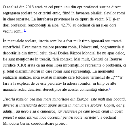
O analiză din 2018 arată că cel puțin unu din opt profesori susține direct
segregarea școlară pe criteriul etnic, fiind în favoarea plasării elevilor romi
în clase separate. La întrebarea privitoare la ce tipuri de vecini NU și-ar
dori profesorii respondenți să aibă, 42.7% au declarat că nu și-ar dori
1
vecini romi.
În manualele școlare, istoria romilor a fost mult timp ignorată sau tratată
superficial. Evenimente majore precum robia, Holocaustul, pogromurile și
deportările din timpul celui de-al Doilea Război Mondial fie nu apar deloc,
fie sunt menționate în treacăt, fără context. Mai mult, Centrul de Resurse
Juridice (CRJ) arată că nu doar lipsa informațiilor reprezintă o problemă, ci
și felul discriminatoriu în care romii sunt reprezentați. La momentul
realizării analizei, încă existau manuale care foloseau termenul de „ț***n”
fără a fi explicat de ce este peiorativ la adresa romilor, în timp ce alte
2
manuale redau descrieri stereotipice ale acestei comunități etnice.
„
Istoria romilor, cea mai mare minoritate din Europa, este mult mai bogată,
diversă și interesantă decât apare astăzi în manualele școlare. Copiii, dar și
adulții, au nevoie să o cunoască, iar resursele pe care le-am creat în acest
proiect o aduc într-un mod accesibil pentru toate vârstele
”
, a declarat
Minodora Cerin, coordonatoare proiect.