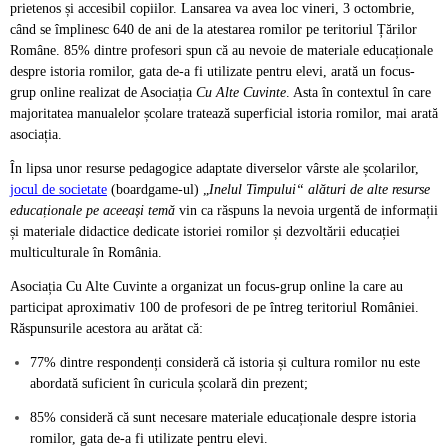
prietenos și accesibil copiilor. Lansarea va avea loc vineri, 3 octombrie,
când se împlinesc 640 de ani de la atestarea romilor pe teritoriul Țărilor
Române. 85% dintre profesori spun că au nevoie de materiale educaționale
despre istoria romilor, gata de-a fi utilizate pentru elevi, arată un focus-
grup online realizat de Asociația
Cu Alte Cuvinte
. Asta în contextul în care
majoritatea manualelor școlare tratează superficial istoria romilor, mai arată
asociația.
În lipsa unor resurse pedagogice adaptate diverselor vârste ale școlarilor,
jocul de societate
(boardgame-ul) „
Inelul Timpului“ alături de alte resurse
educaționale pe aceeași temă
vin ca răspuns la nevoia urgentă de informații
și materiale didactice dedicate istoriei romilor și dezvoltării educației
multiculturale în România.
Asociația Cu Alte Cuvinte a organizat un focus-grup online la care au
participat aproximativ 100 de profesori de pe întreg teritoriul României.
Răspunsurile acestora au arătat că:
77% dintre respondenți consideră că istoria și cultura romilor nu este
abordată suficient în curicula școlară din prezent;
85% consideră că sunt necesare materiale educaționale despre istoria
romilor, gata de-a fi utilizate pentru elevi.