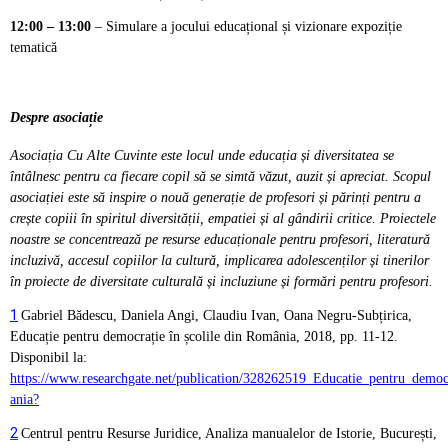
12:00 – 13:00
– Simulare a jocului educațional și vizionare expoziție
tematică
Despre asociație
Asociația Cu Alte Cuvinte este locul unde educația și diversitatea se
întâlnesc pentru ca fiecare copil să se simtă văzut, auzit și apreciat. Scopul
asociației este să inspire o nouă generație de profesori și părinți pentru a
crește copiii în spiritul diversității, empatiei și al gândirii critice. Proiectele
noastre se concentrează pe resurse educaționale pentru profesori, literatură
incluzivă, accesul copiilor la cultură, implicarea adolescenților și tinerilor
în proiecte de diversitate culturală și incluziune și formări pentru profesori.
1
Gabriel Bădescu, Daniela Angi, Claudiu Ivan, Oana Negru-Subțirica,
Educație pentru democrație în școlile din România, 2018, pp. 11-12.
Disponibil la:
https://www.researchgate.net/publication/328262519_Educatie_pentru_democ
ania?
2
Centrul pentru Resurse Juridice, Analiza manualelor de Istorie, București,