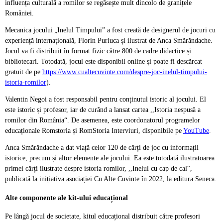
influența culturală a romilor se regăsește mult dincolo de granițele
României.
Mecanica jocului
„Inelul Timpului” a fost creată de designerul de jocuri cu
experiență internațională, Florin Purluca și ilustrat de Anca Smărăndache.
Jocul va fi distribuit în format fizic către 800 de cadre didactice și
bibliotecari. Totodată, jocul este disponibil online și poate fi descărcat
gratuit de pe
https://www.cualtecuvinte.com/despre-joc-inelul-timpului-
istoria-romilor
).
Valentin Negoi a fost responsabil pentru conținutul istoric al jocului. El
este istoric și profesor, iar de curând a lansat cartea ,,Istoria nespusă a
romilor din România“. De asemenea, este coordonatorul programelor
educaționale Romstoria și RomStoria Interviuri, disponibile pe
YouTube
.
Anca Smărăndache a dat viață celor 120 de cărți de joc cu informații
istorice, precum și altor elemente ale jocului. Ea este totodată ilustratoarea
primei cărți ilustrate despre istoria romilor, ,,Inelul cu cap de cal“,
publicată la inițiativa asociației Cu Alte Cuvinte în 2022, la editura Seneca.
Alte componente ale kit-ului educațional
Pe lângă jocul de societate, kitul educațional distribuit către profesori