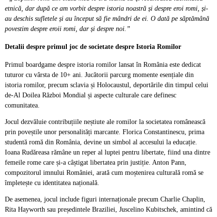
etnică, dar după ce am vorbit despre istoria noastră și despre eroi romi, și-
au deschis sufletele și au început să fie mândri de ei. O dată pe săptămână
povestim despre eroii romi, dar și despre noi.”
Detalii despre primul joc de societate despre Istoria Romilor
Primul boardgame despre istoria romilor lansat în România este dedicat
tuturor cu vârsta de 10+ ani. Jucătorii parcurg momente esențiale din
istoria romilor, precum sclavia și Holocaustul, deportările din timpul celui
de-Al Doilea Război Mondial și aspecte culturale care definesc
comunitatea.
Jocul dezvăluie contribuțiile neștiute ale romilor la societatea românească
prin poveștile unor personalități marcante. Florica Constantinescu, prima
studentă romă din România, devine un simbol al accesului la educație.
Ioana Rudăreasa rămâne un reper al luptei pentru libertate, fiind una dintre
femeile rome care și-a câștigat libertatea prin justiție. Anton Pann,
compozitorul imnului României, arată cum moștenirea culturală romă se
împletește cu identitatea națională.
De asemenea, jocul include figuri internaționale precum Charlie Chaplin,
Rita Hayworth sau președintele Braziliei, Juscelino Kubitschek, amintind că