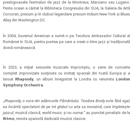
prestigioasele festivaluri de jazz de la Montreux, Marciano sau Lugano.
Peste ocean a cântat la Biblioteca Congresului din SUA, la Galeria de Artă
Corcoran, precum şi în cluburi legendare precum Iridium New York și Blues
Alley din Washington DC.
În 2004, Guvernul American a numit-o pe Teodora Ambasador Cultural al
României în SUA, pentru puntea pe care a creat-o între jazz și tradițională
doină românească.
În 2023, a iniţiat sesiunile muzicale Impromptu, o serie de concerte
complet improvizate susţinute cu invitaţi speciali din toată Europa şi a
lansat
Rhapsody
, un album înregistrat la Londra cu renumita
London
Symphony Orchestra
.
„
Rhapsody, o voce din adâncurile Pământului. Teodora Brody este fără egal,
ea încântă spectatorii de pe tot globul cu arta sa inovativă, care împletește
jazz-ul, muzică clasică, world music și nu numai.”
au punctat jurnaliștii de la
Ritmo
, revista spaniolă dedicată muzicii clasice.