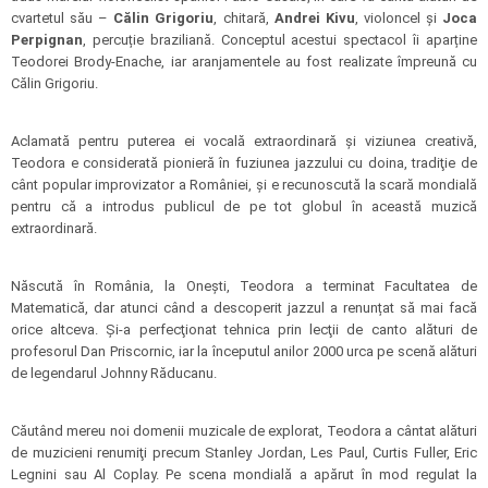
cvartetul său –
Călin Grigoriu
, chitară,
Andrei Kivu
, violoncel și
Joca
Perpignan
, percuție braziliană. Conceptul acestui spectacol îi aparține
Teodorei Brody-Enache, iar aranjamentele au fost realizate împreună cu
Călin Grigoriu.
Aclamată pentru puterea ei vocală extraordinară şi viziunea creativă,
Teodora e considerată pionieră în fuziunea jazzului cu doina, tradiţie de
cânt popular improvizator a României, şi e recunoscută la scară mondială
pentru că a introdus publicul de pe tot globul în această muzică
extraordinară.
Născută în România, la Oneşti, Teodora a terminat Facultatea de
Matematică, dar atunci când a descoperit jazzul a renunțat să mai facă
orice altceva. Şi-a perfecţionat tehnica prin lecţii de canto alături de
profesorul Dan Priscornic, iar la începutul anilor 2000 urca pe scenă alături
de legendarul Johnny Răducanu.
Căutând mereu noi domenii muzicale de explorat, Teodora a cântat alături
de muzicieni renumiţi precum Stanley Jordan, Les Paul, Curtis Fuller, Eric
Legnini sau Al Coplay. Pe scena mondială a apărut în mod regulat la