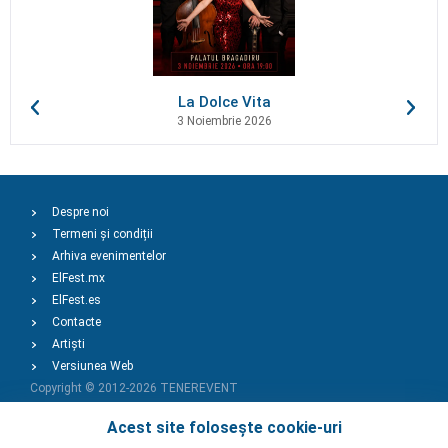
La Dolce Vita
3 Noiembrie 2026
Despre noi
Termeni și condiții
Arhiva evenimentelor
ElFest.mx
ElFest.es
Contacte
Artiști
Versiunea Web
Copyright © 2012-2026
TENEREVENT
Acest site folosește cookie-uri
Adaugă Eveniment