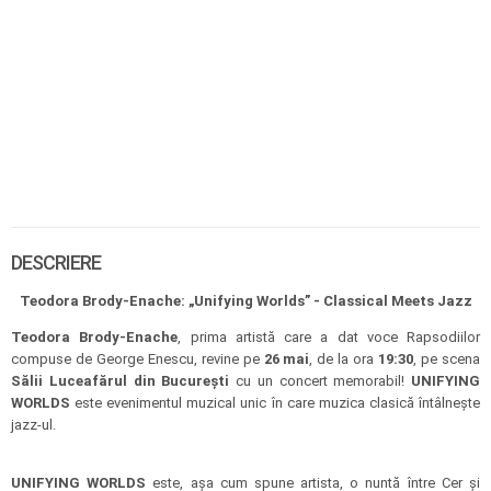
DESCRIERE
Teodora Brody-Enache: „Unifying Worlds” - Classical Meets Jazz
Teodora Brody-Enache
, prima artistă care a dat voce Rapsodiilor
compuse de George Enescu, revine pe
26 mai
, de la ora
19:30
, pe scena
Sălii Luceafărul din București
cu un concert memorabil!
UNIFYING
WORLDS
este evenimentul muzical unic în care muzica clasică întâlneşte
jazz-ul.
UNIFYING WORLDS
este, așa cum spune artista, o nuntă între Cer şi