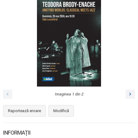
Imaginea
1
din
2
Raportează eroare
Modifică
INFORMAȚII