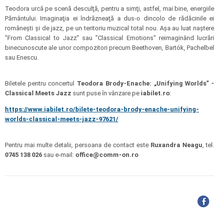
Teodora urcă pe scenă desculţă, pentru a simţi, astfel, mai bine, energiile
Pământului. Imaginaţia ei îndrăzneaţă a dus-o dincolo de rădăcinile ei
româneşti şi de jazz, pe un teritoriu muzical total nou. Aşa au luat naştere
"From Classical to Jazz" sau "Classical Emotions" reimaginând lucrări
binecunoscute ale unor compozitori precum Beethoven, Bartók, Pachelbel
sau Enescu.
Biletele pentru concertul
Teodora Brody-Enache: „Unifying Worlds” -
Classical Meets Jazz
sunt puse în vânzare pe
iabilet.ro
:
https://www.iabilet.ro/bilete-teodora-brody-enache-unifying-
worlds-classical-meets-jazz-97621/
Pentru mai multe detalii, persoana de contact este
Ruxandra Neagu
, tel.
0745 138 026
sau e-mail:
office@comm-on.ro