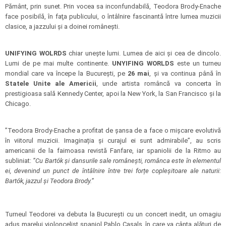
Pământ, prin sunet. Prin vocea sa inconfundabilă, Teodora Brody-Enache
face posibilă, în faţa publicului, o întâlnire fascinantă între lumea muzicii
clasice, a jazzului şi a doinei româneşti.
UNIFYING WOLRDS
chiar uneşte lumi. Lumea de aici şi cea de dincolo.
Lumi de pe mai multe continente.
UNYIFING WORLDS
este un turneu
mondial care va începe la Bucureşti, pe
26 mai
, şi va continua până în
Statele Unite ale Americii
, unde artista româncă va concerta în
prestigioasa sală Kennedy Center, apoi la New York, la San Francisco și la
Chicago.
”Teodora Brody-Enache a profitat de șansa de a face o mișcare evolutivă
în viitorul muzicii. Imaginația și curajul ei sunt admirabile”, au scris
americanii de la faimoasa revistă Fanfare, iar spaniolii de la Ritmo au
subliniat:
”Cu Bartók și dansurile sale românești, românca este în elementul
ei, devenind un punct de întâlnire între trei forțe copleșitoare ale naturii:
Bartók, jazzul și Teodora Brody.”
Turneul Teodorei va debuta la București cu un concert inedit, un omagiu
adus marelui violoncelist spaniol Pablo Casals, în care va cânta alături de