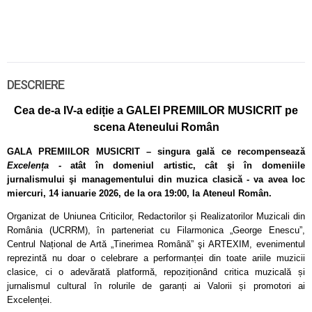
DESCRIERE
Cea de-a IV-a ediție a GALEI PREMIILOR MUSICRIT pe
scena Ateneului Român
GALA PREMIILOR MUSICRIT – singura gală ce recompensează
Excelența -
atât în domeniul artistic, cât şi în domeniile
jurnalismului şi managementului din muzica clasică -
va avea loc
miercuri, 14 ianuarie 2026, de la ora 19:00, la Ateneul Român.
Organizat de Uniunea Criticilor, Redactorilor și Realizatorilor Muzicali din
România (UCRRM), în parteneriat cu Filarmonica „George Enescu”,
Centrul Național de Artă „Tinerimea Română” şi ARTEXIM, evenimentul
reprezintă nu doar o celebrare a performanței din toate ariile muzicii
clasice, ci o adevărată platformă, repoziționând critica muzicală și
jurnalismul cultural în rolurile de garanți ai Valorii și promotori ai
Excelenței.