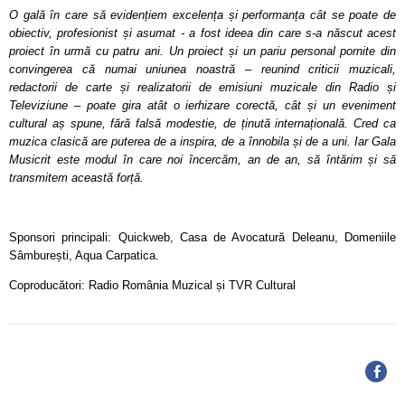
O gală în care să evidențiem excelența și performanța cât se poate de
obiectiv, profesionist și asumat - a fost ideea din care s-a născut acest
proiect în urmă cu patru ani. Un proiect și un pariu personal pornite din
convingerea că numai uniunea noastră – reunind criticii muzicali,
redactorii de carte și realizatorii de emisiuni muzicale din Radio și
Televiziune – poate gira atât o ierhizare corectă, cât și un eveniment
cultural aș spune, fără falsă modestie, de ținută internațională. Cred ca
muzica clasică are puterea de a inspira, de a înnobila și de a uni. Iar Gala
Musicrit este modul în care noi încercăm, an de an, să întărim și să
transmitem această forță.
Sponsori principali: Quickweb, Casa de Avocatură Deleanu, Domeniile
Sâmburești, Aqua Carpatica.
Coproducători: Radio România Muzical și TVR Cultural