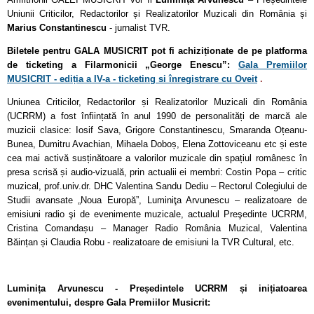
Uniunii Criticilor, Redactorilor și Realizatorilor Muzicali din România și
Marius Constantinescu
- jurnalist TVR.
Biletele pentru GALA MUSICRIT pot fi achiziționate de pe platforma
de ticketing a Filarmonicii „George Enescu”:
Gala Premiilor
MUSICRIT - ediția a IV-a - ticketing si înregistrare cu Oveit
.
Uniunea Criticilor, Redactorilor și Realizatorilor Muzicali din România
(UCRRM) a fost înființată în anul 1990 de personalități de marcă ale
muzicii clasice: Iosif Sava, Grigore Constantinescu, Smaranda Oțeanu-
Bunea, Dumitru Avachian, Mihaela Doboș, Elena Zottoviceanu etc și este
cea mai activă susținătoare a valorilor muzicale din spațiul românesc în
presa scrisă și audio-vizuală, prin actualii ei membri: Costin Popa – critic
muzical, prof.univ.dr. DHC Valentina Sandu Dediu – Rectorul Colegiului de
Studii avansate „Noua Europă”, Luminiţa Arvunescu – realizatoare de
emisiuni radio şi de evenimente muzicale, actualul Preşedinte UCRRM,
Cristina Comandașu – Manager Radio România Muzical, Valentina
Băințan și Claudia Robu - realizatoare de emisiuni la TVR Cultural, etc.
Luminița Arvunescu - Președintele UCRRM și inițiatoarea
evenimentului, despre Gala Premiilor Musicrit: