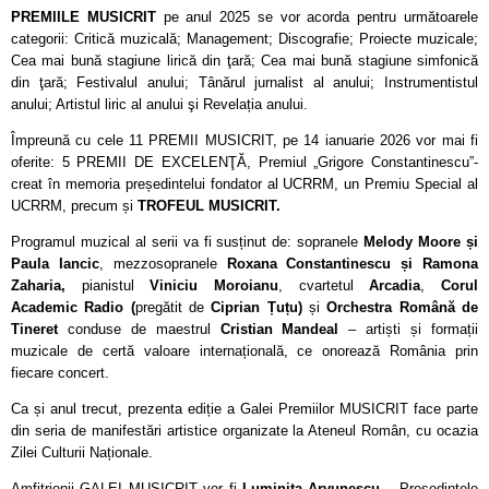
PREMIILE MUSICRIT
pe anul 2025 se vor acorda pentru următoarele
categorii: Critică muzicală; Management; Discografie; Proiecte muzicale;
Cea mai bună stagiune lirică din ţară; Cea mai bună stagiune simfonică
din ţară; Festivalul anului; Tânărul jurnalist al anului; Instrumentistul
anului; Artistul liric al anului şi Revelația anului.
Împreună cu cele 11 PREMII MUSICRIT, pe 14 ianuarie 2026 vor mai fi
oferite: 5 PREMII DE EXCELENŢĂ, Premiul „Grigore Constantinescu”-
creat în memoria președintelui fondator al UCRRM, un Premiu Special al
UCRRM, precum și
TROFEUL MUSICRIT.
Programul muzical al serii va fi susținut de: sopranele
Melody Moore și
Paula Iancic
, mezzosopranele
Roxana Constantinescu și Ramona
Zaharia,
pianistul
Viniciu Moroianu
, cvartetul
Arcadia
,
Corul
Academic Radio (
pregătit de
Ciprian Țuțu)
și
Orchestra Română de
Tineret
conduse de maestrul
Cristian Mandeal
– artiști și formații
muzicale de certă valoare internațională, ce onorează România prin
fiecare concert.
Ca și anul trecut, prezenta ediție a Galei Premiilor MUSICRIT face parte
din seria de manifestări artistice organizate la Ateneul Român, cu ocazia
Zilei Culturii Naționale.
Amfitrionii GALEI MUSICRIT vor fi
Luminița Arvunescu
– Președintele