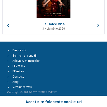
La Dolce Vita
3 Noiembrie 2026
Despre noi
Termeni și condiții
Arhiva evenimentelor
ElFest.mx
ElFest.es
Contacte
Artiști
Versiunea Web
Copyright © 2012-2026
TENEREVENT
Acest site folosește cookie-uri
Adaugă Eveniment