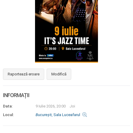
Raportează eroare
Modifică
INFORMAȚII
Data:
9 Iulie 2026, 20:00
Joi
Locul:
Bucureşti
, Sala Luceafarul