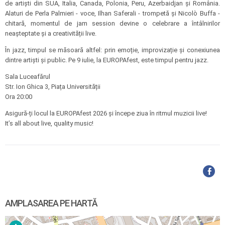
de artiști din SUA, Italia, Canada, Polonia, Peru, Azerbaidjan și România.
Alaturi de Perla Palmieri - voce, Ilhan Saferali - trompetă și Nicolò Buffa -
chitară, momentul de jam session devine o celebrare a întâlnirilor
neașteptate și a creativității live.
În jazz, timpul se măsoară altfel: prin emoție, improvizație și conexiunea
dintre artiști și public. Pe 9 iulie, la EUROPAfest, este timpul pentru jazz.
Sala Luceafărul
Str. Ion Ghica 3, Piața Universității
Ora 20:00
Asigură-ți locul la EUROPAfest 2026 și începe ziua în ritmul muzicii live!
It’s all about live, quality music!
AMPLASAREA PE HARTĂ