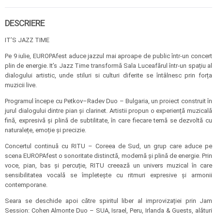
DESCRIERE
IT’S JAZZ TIME
Pe 9 iulie, EUROPAfest aduce jazzul mai aproape de public într-un concert
plin de energie. It’s Jazz Time transformă Sala Luceafărul într-un spațiu al
dialogului artistic, unde stiluri si culturi diferite se întâlnesc prin forța
muzicii live.
Programul începe cu Petkov–Radev Duo – Bulgaria, un proiect construit în
jurul dialogului dintre pian și clarinet. Artistii propun o experiență muzicală
fină, expresivă și plină de subtilitate, în care fiecare temă se dezvoltă cu
naturalețe, emoție și precizie.
Concertul continuă cu RITU – Coreea de Sud, un grup care aduce pe
scena EUROPAfest o sonoritate distinctă, modernă și plină de energie. Prin
voce, pian, bas și percuție, RITU creează un univers muzical în care
sensibilitatea vocală se împletește cu ritmuri expresive și armonii
contemporane.
Seara se deschide apoi către spiritul liber al improvizației prin Jam
Session: Cohen Almonte Duo – SUA, Israel, Peru, Irlanda & Guests, alături