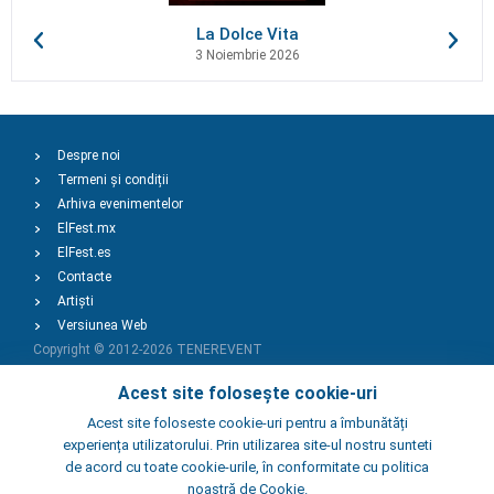
La Dolce Vita
3 Noiembrie 2026
Despre noi
Termeni și condiții
Arhiva evenimentelor
ElFest.mx
ElFest.es
Contacte
Artiști
Versiunea Web
Copyright © 2012-2026
TENEREVENT
Acest site folosește cookie-uri
Adaugă Eveniment
Acest site foloseste cookie-uri pentru a îmbunătăți
experiența utilizatorului. Prin utilizarea site-ul nostru sunteti
de acord cu toate cookie-urile, în conformitate cu politica
Adaugă Local
noastră de Cookie.