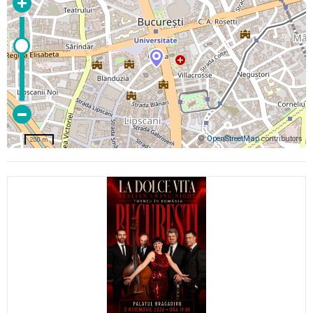
©
OpenStreetMap
contributors
200 m