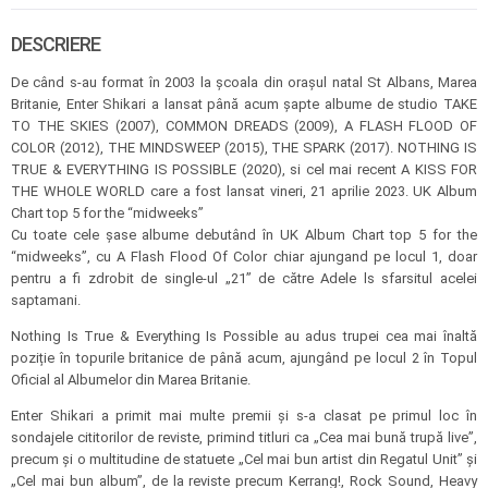
DESCRIERE
De când s-au format în 2003 la școala din orașul natal St Albans, Marea
Britanie, Enter Shikari a lansat până acum șapte albume de studio TAKE
TO THE SKIES (2007), COMMON DREADS (2009), A FLASH FLOOD OF
COLOR (2012), THE MINDSWEEP (2015), THE SPARK (2017). NOTHING IS
TRUE & EVERYTHING IS POSSIBLE (2020), si cel mai recent A KISS FOR
THE WHOLE WORLD care a fost lansat vineri, 21 aprilie 2023. UK Album
Chart top 5 for the “midweeks”
Cu toate cele șase albume debutând în UK Album Chart top 5 for the
“midweeks”, cu A Flash Flood Of Color chiar ajungand pe locul 1, doar
pentru a fi zdrobit de single-ul „21” de către Adele ls sfarsitul acelei
saptamani.
Nothing Is True & Everything Is Possible au adus trupei cea mai înaltă
poziție în topurile britanice de până acum, ajungând pe locul 2 în Topul
Oficial al Albumelor din Marea Britanie.
Enter Shikari a primit mai multe premii și s-a clasat pe primul loc în
sondajele cititorilor de reviste, primind titluri ca „Cea mai bună trupă live”,
precum și o multitudine de statuete „Cel mai bun artist din Regatul Unit” și
„Cel mai bun album”, de la reviste precum Kerrang!, Rock Sound, Heavy