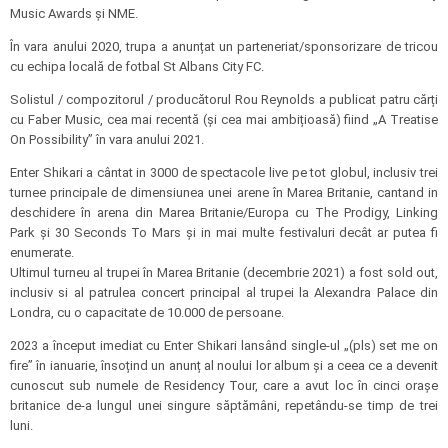
Music Awards și NME.
În vara anului 2020, trupa a anunțat un parteneriat/sponsorizare de tricou
cu echipa locală de fotbal St Albans City FC.
Solistul / compozitorul / producătorul Rou Reynolds a publicat patru cărți
cu Faber Music, cea mai recentă (și cea mai ambițioasă) fiind „A Treatise
On Possibility” în vara anului 2021.
Enter Shikari a cântat in 3000 de spectacole live pe tot globul, inclusiv trei
turnee principale de dimensiunea unei arene în Marea Britanie, cantand in
deschidere în arena din Marea Britanie/Europa cu The Prodigy, Linking
Park și 30 Seconds To Mars și in mai multe festivaluri decât ar putea fi
enumerate.
Ultimul turneu al trupei în Marea Britanie (decembrie 2021) a fost sold out,
inclusiv si al patrulea concert principal al trupei la Alexandra Palace din
Londra, cu o capacitate de 10.000 de persoane.
2023 a început imediat cu Enter Shikari lansând single-ul „(pls) set me on
fire” în ianuarie, însoțind un anunț al noului lor album și a ceea ce a devenit
cunoscut sub numele de Residency Tour, care a avut loc în cinci orașe
britanice de-a lungul unei singure săptămâni, repetându-se timp de trei
luni.