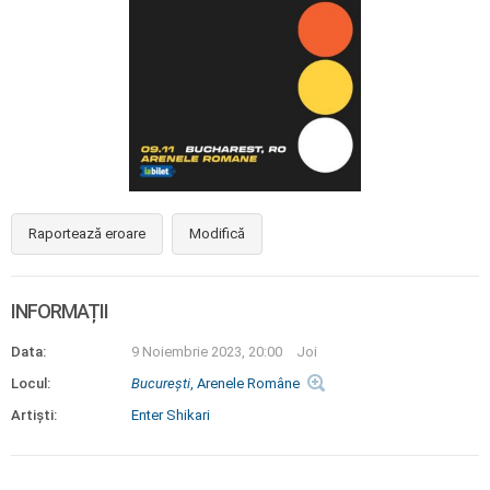
Raportează eroare
Modifică
INFORMAȚII
Data:
9 Noiembrie 2023, 20:00
Joi
Locul:
Bucureşti
, Arenele Române
Artiști:
Enter Shikari