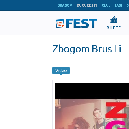
BRAŞOV
BUCUREŞTI
CLUJ
IAŞI
S
BILETE
Zbogom Brus Li
Video