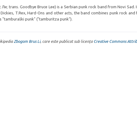
с Ли; trans. Goodbye Bruce Lee) is a Serbian punk rock band from Novi Sad. 
, Dickies, T.Rex, Hard-Ons and other acts, the band combines punk rock and 
as "tamburaški punk" ("tamburitza punk").
Wikipedia
Zbogom Brus Li
, care este publicat sub licența
Creative Commons Attrib