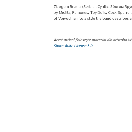
Zbogom Brus Li (Serbian Cyrillic: Збогом Бру
by Misfits, Ramones, Toy Dolls, Cock Sparrer
of Vojvodina into a style the band describes 
Acest articol folosește material din articolul 
Share-Alike License 3.0
.