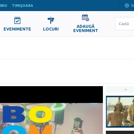
Î
IBIU
TIMIŞOARA
ADAUGĂ
EVENIMENTE
LOCURI
EVENIMENT