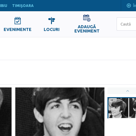
Î
IBIU
TIMIŞOARA
ADAUGĂ
EVENIMENTE
LOCURI
EVENIMENT