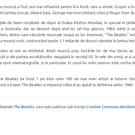
rui muzică a fost cea mai influentă pentru Era Rock care a urmat. Grupul a fos
McCartney (vocal, chitară bas), George Harrison (chitară solo) și Ringo Starr (ba
iile de tineri rezultate de după al Doilea Război Mondial, în special în țăril
 Australia, dar au devenit după anul lor cel mai glorios, 1964, iubiți și a
terii, dintre care vânzările muzicale ocupă un loc însemnat, "The Beatles" est
ia muzicii rock, contorizând peste 1,1 miliarde de discuri vândute în lumea înt
 ceea ce unii au etichetat drept muzică pop, lucrările lor de mai târziu au 
cât și din partea ascultătorilor inegalată în secolul XX. În cele din urmă, ei și
a spre cinematografie, și în particular, în cazul lui John Lennon este vorba d
e Beatles pe locul 1 pe lista celor 100 cei mai mari artiști ai tuturor timp
vă a trupei The Beatles și impactul cultural au ajutat la definirea anilor 1960.
Wikipedia
The Beatles
, care este publicat sub licența
Creative Commons Attributi