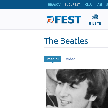
BRAŞOV
BUCUREŞTI
CLUJ
IAŞI
S
BILETE
The Beatles
Imagini
Video