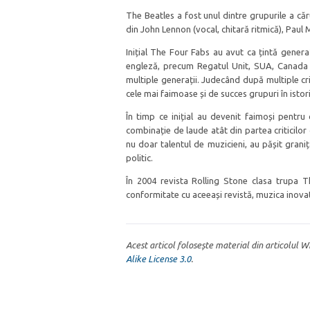
The Beatles a fost unul dintre grupurile a că
din John Lennon (vocal, chitară ritmică), Paul 
Inițial The Four Fabs au avut ca țintă generaț
engleză, precum Regatul Unit, SUA, Canada și
multiple generații. Judecând după multiple cri
cele mai faimoase și de succes grupuri în istor
În timp ce inițial au devenit faimoși pentru
combinație de laude atât din partea criticilor 
nu doar talentul de muzicieni, au pășit graniț
politic.
În 2004 revista Rolling Stone clasa trupa Th
conformitate cu aceeași revistă, muzica inovati
Acest articol folosește material din articolul 
Alike License 3.0
.