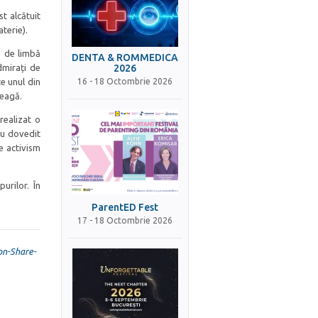
t alcătuit
terie).
e de limbă
DENTA & ROMMEDICA
dmirați de
2026
e unul din
16 - 18 Octombrie 2026
reagă.
realizat o
-au dovedit
e activism
urilor. În
ParentED Fest
17 - 18 Octombrie 2026
on-Share-