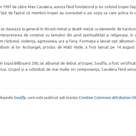
 1997 de către Max Cavalera, acesta fiind fondatorul și ex-solistul trupei Sep
față de faptul că membrii trupei au concediat-o pe soția sa care activa în c
se clasează la general în thrash metal și death metal cu elemente de hardcor
nterpretarea de conținut cu tematici din jurul spiritualității și religioase, în
um războiul, violența, agresiunea, ura și furia. Formația a lansat opt albumuri
 album al lor Archangel, produs de Matt Hyde, a fost lansat pe 14 august
în topul Billboard 200, iar albumul de debut al trupei, Soulfly, a fost certifica
rica. Grupul și-a schimbat de mai multe ori componența, Cavalera fiind uni
Wikipedia
Soulfly
, care este publicat sub licența
Creative Commons Attribution-Sh