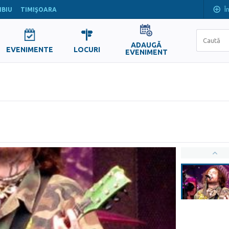
Î
IBIU
TIMIŞOARA
ADAUGĂ
EVENIMENTE
LOCURI
EVENIMENT