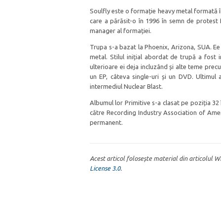
Soulfly este o formație heavy metal formată în
care a părăsit-o în 1996 în semn de protest 
manager al formației.
Trupa s-a bazat la Phoenix, Arizona, SUA. Ee 
metal. Stilul inițial abordat de trupă a fost i
ulterioare ei deja incluzând și alte teme prec
un EP, câteva single-uri și un DVD. Ultimul
intermediul Nuclear Blast.
Albumul lor Primitive s-a clasat pe poziția 32 
către Recording Industry Association of Ame
permanent.
Acest articol folosește material din articolul 
License 3.0
.