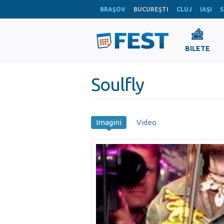
BRAŞOV
BUCUREŞTI
CLUJ
IAŞI
S
BILETE
Soulfly
Imagini
Video