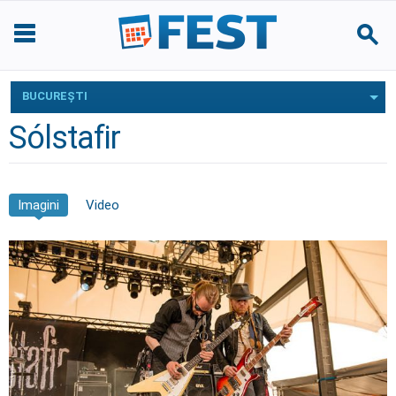
BUCUREŞTI
Sólstafir
Imagini
Video