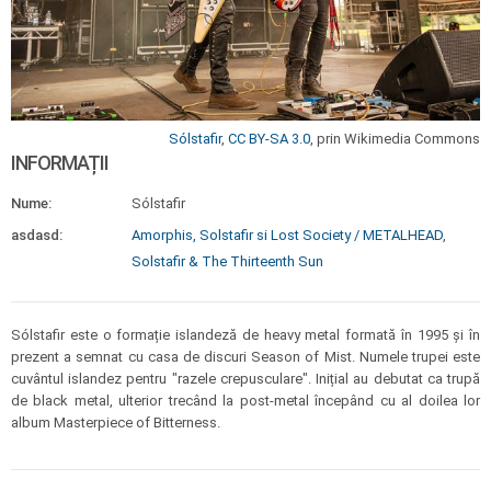
Sólstafir
,
CC BY-SA 3.0
, prin Wikimedia Commons
INFORMAȚII
Nume:
Sólstafir
asdasd:
Amorphis, Solstafir si Lost Society / METALHEAD
,
Solstafir & The Thirteenth Sun
Sólstafir este o formație islandeză de heavy metal formată în 1995 și în
prezent a semnat cu casa de discuri Season of Mist. Numele trupei este
cuvântul islandez pentru "razele crepusculare". Inițial au debutat ca trupă
de black metal, ulterior trecând la post-metal începând cu al doilea lor
album Masterpiece of Bitterness.