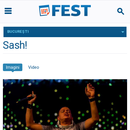
BUCUREŞTI
Sash!
Imagini
Video