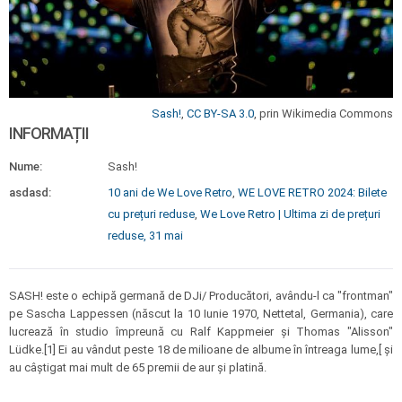
Sash!
,
CC BY-SA 3.0
, prin Wikimedia Commons
INFORMAȚII
Nume:
Sash!
asdasd:
10 ani de We Love Retro
,
WE LOVE RETRO 2024: Bilete
cu prețuri reduse
,
We Love Retro | Ultima zi de prețuri
reduse, 31 mai
SASH! este o echipă germană de DJi/ Producători, avându-l ca "frontman"
pe Sascha Lappessen (născut la 10 Iunie 1970, Nettetal, Germania), care
lucrează în studio împreună cu Ralf Kappmeier și Thomas "Alisson"
Lüdke.[1] Ei au vândut peste 18 de milioane de albume în întreaga lume,[ și
au câștigat mai mult de 65 premii de aur și platină.