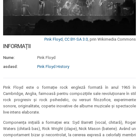
Pink Floyd
,
CC BY-SA 3.0
, prin Wikimedia Commons
INFORMAȚII
Nume:
Pink Floyd
asdasd:
Pink Floyd History
Pink Floyd este o formație rock engleză formată în anul 1965 în
Cambridge, Anglia, faimoasă pentru compozițiile sale revoluționare în stil
rock progresiv și rock psihedelic, cu versuri filozofice, experimente
sonore, originalitate, coperte inovative de albume muzicale și spectacole
live intens elaborate.
Componența inițială a formației era: Syd Barrett (vocal, chitară), Roger
Waters (chitară bas), Rick Wright (clape), Nick Mason (baterie). Având un
comportament bizar și necontrolat, la cererea expresă a celorlalți membri