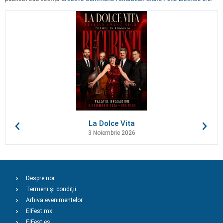
La Dolce Vita
3 Noiembrie 2026
Despre noi
Termeni și condiții
Arhiva evenimentelor
ElFest.mx
ElFest.es