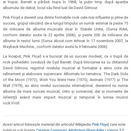
ai trupei, Barrett a părăsit trupa în 1968, la puțin timp după apariția
albumului de debut, locul său fiind luat de David Gilmour.
Pink Floyd a devenit una dintre formațiile rock cele mai influente și pline de
succes, grupul vânzând de-a lungul timpului un număr estimat la peste 75
de milioane de albume muzicale doar în Statele Unite, (Sursa RIAA,
conform datelor avute la 22 aprilie 2006), și peste 200 de milioane de
albume în restul lumii (Sursa About.com Arhivat în 17 noiembrie 2007, la
Wayback Machine., conform datelor avute la 9 februarie 2006).
La început, Pink Floyd s-a bucurat de un succes modest, ca o trupă de
rock psihedelic condusă de Syd Barrett. După înlocuirea sa cu chitaristul
David Gilmour, registrul nivelului muzical al formației a atins cote de
rafinament și elaborare superioare. Albumele lor tematice, The Dark Side
of the Moon (1973), Wish You Were Here (1975), Animals (1977) și The
Wall (1979), au atins nivelul succesului internațional, devenind nu numai
albume de mare succes muzical, critic și comercial, dar și momente de
referință având mare impact muzical și temporal în lumea muzicii
rock'n'roll.
Acest articol folosește material din articolul Wikipedia
Pink Floyd
, care este
publicat sub licența
Creative Commons Attribution-Share-Alike License 3.0
.