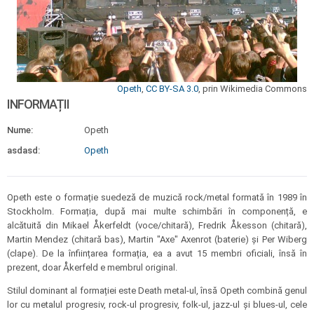
Opeth
,
CC BY-SA 3.0
, prin Wikimedia Commons
INFORMAȚII
Nume:
Opeth
asdasd:
Opeth
Opeth este o formație suedeză de muzică rock/metal formată în 1989 în
Stockholm. Formația, după mai multe schimbări în componență, e
alcătuită din Mikael Åkerfeldt (voce/chitară), Fredrik Åkesson (chitară),
Martin Mendez (chitară bas), Martin "Axe" Axenrot (baterie) și Per Wiberg
(clape). De la înființarea formația, ea a avut 15 membri oficiali, însă în
prezent, doar Åkerfeld e membrul original.
Stilul dominant al formației este Death metal-ul, însă Opeth combină genul
lor cu metalul progresiv, rock-ul progresiv, folk-ul, jazz-ul și blues-ul, cele