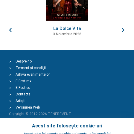
La Dolce Vita
3 Noiembrie 2026
Despre noi
Termeni și condiții
Arhiva evenimentelor
ElFest.mx
ElFest.es
Contacte
Artiști
Versiunea Web
Copyright © 2012-2026
TENEREVENT
Acest site folosește cookie-uri
Adaugă Eveniment
Acest site foloseste cookie-uri pentru a îmbunătăți