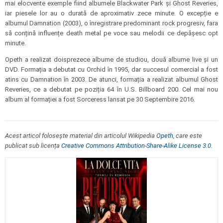
mai elocvente exemple fiind albumele Blackwater Park și Ghost Reveries,
iar piesele lor au o durată de aproximativ zece minute. O excepție e
albumul Damnation (2003), o înregistrare predominant rock progresiv, fara
să conțină influențe death metal pe voce sau melodii ce depășesc opt
minute.
Opeth a realizat doisprezece albume de studiou, două albume live și un
DVD. Formația a debutat cu Orchid în 1995, dar succesul comercial a fost
atins cu Damnation în 2003. De atunci, formația a realizat albumul Ghost
Reveries, ce a debutat pe poziția 64 în U.S. Billboard 200. Cel mai nou
album al formației a fost Sorceress lansat pe 30 Septembire 2016.
Acest articol folosește material din articolul Wikipedia
Opeth
, care este
publicat sub licența
Creative Commons Attribution-Share-Alike License 3.0
.