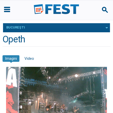
BUCUREŞTI
Opeth
Imagini
Video