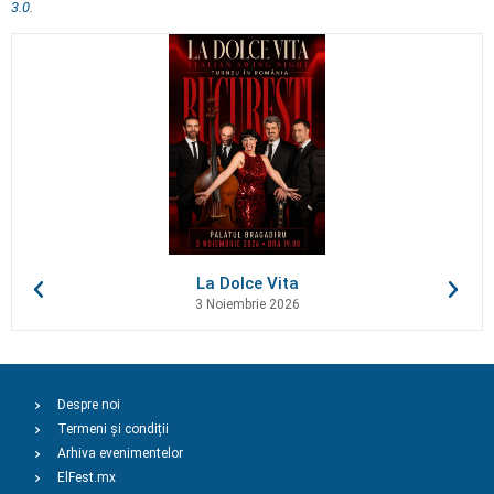
3.0
.
La Dolce Vita
3 Noiembrie 2026
Despre noi
Termeni și condiții
Arhiva evenimentelor
ElFest.mx