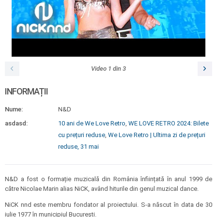
Video
1
din
3
INFORMAȚII
Nume:
N&D
asdasd:
10 ani de We Love Retro
,
WE LOVE RETRO 2024: Bilete
cu prețuri reduse
,
We Love Retro | Ultima zi de prețuri
reduse, 31 mai
N&D a fost o formație muzicală din România înființată în anul 1999 de
către Nicolae Marin alias NiCK, având hiturile din genul muzical dance.
NiCK nnd este membru fondator al proiectului. S-a născut în data de 30
iulie 1977 în municipiul București.