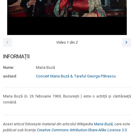
Video
1
din
2
INFORMAȚII
Nume:
Maria Buză
asdasd:
Concert Maria Buză & Taraful George Pătrascu
Maria Buză (n. 26 februarie 1969, București ) este o actriță și cântăreață
română.
Acest articol folosește material din articolul Wikipedia
Maria Buză
, care este
publicat sub licența
Creative Commons Attribution-Share-Alike License 3.0
.