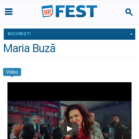
BUCUREŞTI
Maria Buză
Video