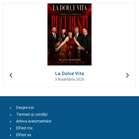
La Dolce Vita
3 Noiembrie 2026
Despre noi
Termeni și condiții
Arhiva evenimentelor
ElFest.mx
ElFest.es