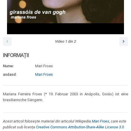
Video
1
din
2
INFORMAȚII
Nume:
Mari Froes
asdasd:
Mari Froes
Mariana Ferreira Froes (* 19. Februar 2003 in Anápolis, Goiás) ist eine
brasilianische Sängerin.
Acest articol folosește material din articolul Wikipedia
Mari Froes
, care este
publicat sub licența
Creative Commons Attribution-Share-Alike License 3.0
.