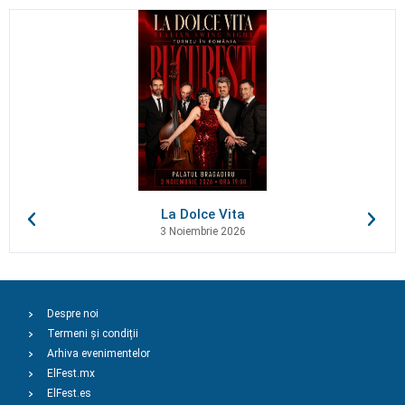
La Dolce Vita
3 Noiembrie 2026
Despre noi
Termeni și condiții
Arhiva evenimentelor
ElFest.mx
ElFest.es