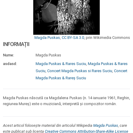
Magda Puskas
,
CC BY-SA 3.0
, prin Wikimedia Commons
INFORMAȚII
Nume:
Magda Puskas
asdasd:
Magda Puskas & Rares Suciu
,
Magda Puskas & Rares
Suciu
,
Concert Magda Puskas si Rares Suciu
,
Concert
Magda Puskas & Rareș Suciu
Magda Puskas născută ca Magdalena Puskas (n. 14 ianuarie 1961, Reghin,
regiunea Mureș) este o muziciană, interpretă și compozitor român.
Acest articol folosește material din articolul Wikipedia
Magda Puskas
, care
este publicat sub licența
Creative Commons Attribution-Share-Alike License