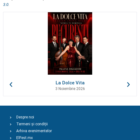
3.0
.
La Dolce Vita
3 Noiembrie 2026
Despre noi
Termeni și condiții
Arhiva evenimentelor
ElFest.mx