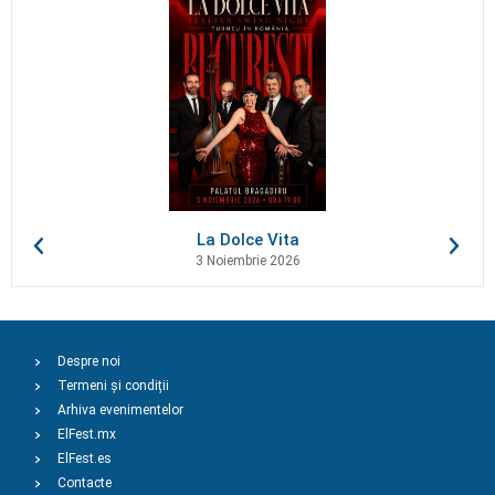
La Dolce Vita
3 Noiembrie 2026
Despre noi
Termeni și condiții
Arhiva evenimentelor
ElFest.mx
ElFest.es
Contacte