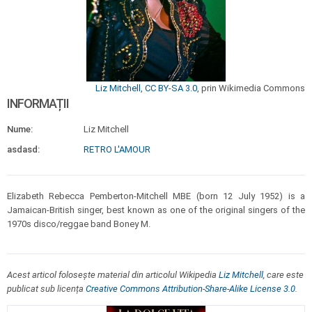
Liz Mitchell
,
CC BY-SA 3.0
, prin Wikimedia Commons
INFORMAȚII
Nume:
Liz Mitchell
asdasd:
RETRO L'AMOUR
Elizabeth Rebecca Pemberton-Mitchell MBE (born 12 July 1952) is a
Jamaican-British singer, best known as one of the original singers of the
1970s disco/reggae band Boney M.
Acest articol folosește material din articolul Wikipedia
Liz Mitchell
, care este
publicat sub licența
Creative Commons Attribution-Share-Alike License 3.0
.