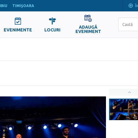
Î
IBIU
TIMIŞOARA
ADAUGĂ
EVENIMENTE
LOCURI
EVENIMENT