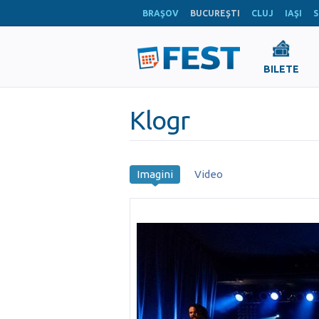
BRAŞOV
BUCUREŞTI
CLUJ
IAŞI
S
BILETE
Klogr
Imagini
Video