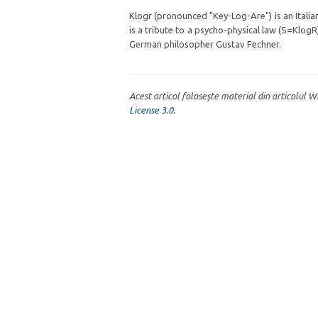
Klogr (pronounced "Key-Log-Are") is an Itali
is a tribute to a psycho-physical law (S=Klog
German philosopher Gustav Fechner.
Acest articol folosește material din articolul 
License 3.0
.