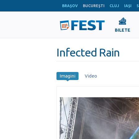
BRAŞOV
BUCUREŞTI
CLUJ
IAŞI
S
BILETE
Infected Rain
Imagini
Video