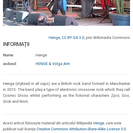
Henge
,
CC BY-SA 3.0
, prin Wikimedia Commons
INFORMAȚII
Nume:
Henge
asdasd:
HENGE & Volga Arm
Henge (stylised in all caps) are a British rock band formed in Manchester
in 2015 The band play a type of electronic crossover rock which they call
Cosmic Dross whilst performing as the fictional characters Zpor, Goo,
Grok and Nom.
Acest articol folosește material din articolul Wikipedia
Henge
, care este
publicat sub licența
Creative Commons Attribution-Share-Alike License 3.0
.