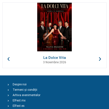
La Dolce Vita
3 Noiembrie 2026
Despre noi
Termeni și condiții
Arhiva evenimentelor
ElFest.mx
ElFest.es