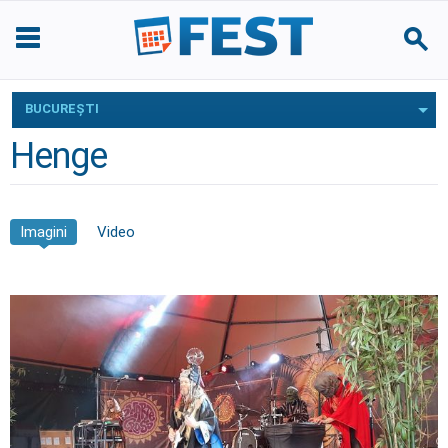
BUCUREŞTI
Henge
Imagini
Video