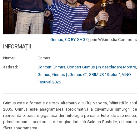
Grimus
,
CC BY-SA 3.0
, prin Wikimedia Commons
INFORMAȚII
Nume:
Grimus
asdasd:
Concert Grimus
,
Concert Grimus | În deschidere Mostre
,
Grimus
,
Grimus | „Grimus 6”
,
GRIMUS "Stoluri"
,
VINO
Festival 2026
Grimus este o formație de rock alternativ din Cluj Napoca, înființată în anul
2005. Grimus este anagramarea aproximativă a cuvântului simurgh, ce
reprezintă o pasăre gigantică din mitologia persană. Este, de asemenea,
primul roman al scriitorului de origine indiană Salman Rushdie, cel care a
făcut anagramarea.