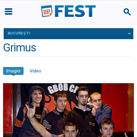
BUCUREŞTI
Grimus
Imagini
Video