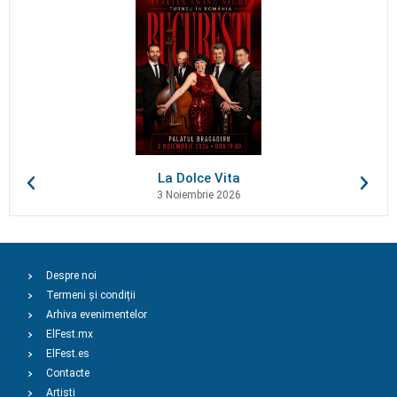
La Dolce Vita
3 Noiembrie 2026
Despre noi
Termeni și condiții
Arhiva evenimentelor
ElFest.mx
ElFest.es
Contacte
Artiști