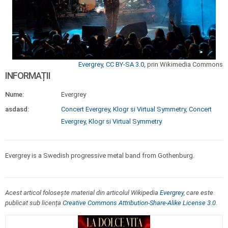
Evergrey
,
CC BY-SA 3.0
, prin Wikimedia Commons
INFORMAȚII
Nume:
Evergrey
asdasd:
Concert Evergrey, Klogr si Virtual Symmetry
,
Concert
Evergrey, Klogr si Virtual Symmetry
Evergrey is a Swedish progressive metal band from Gothenburg.
Acest articol folosește material din articolul Wikipedia
Evergrey
, care este
publicat sub licența
Creative Commons Attribution-Share-Alike License 3.0
.