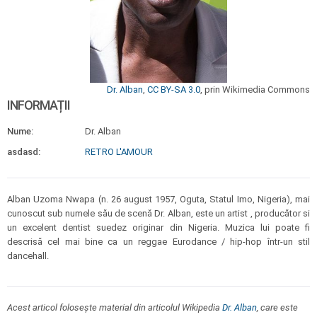
Dr. Alban
,
CC BY-SA 3.0
, prin Wikimedia Commons
INFORMAȚII
Nume:
Dr. Alban
asdasd:
RETRO L'AMOUR
Alban Uzoma Nwapa (n. 26 august 1957, Oguta, Statul Imo, Nigeria), mai
cunoscut sub numele său de scenă Dr. Alban, este un artist , producător si
un excelent dentist suedez originar din Nigeria. Muzica lui poate fi
descrisă cel mai bine ca un reggae Eurodance / hip-hop într-un stil
dancehall.
Acest articol folosește material din articolul Wikipedia
Dr. Alban
, care este