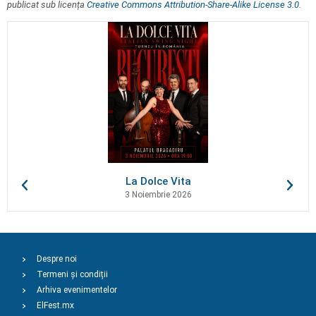
publicat sub licența
Creative Commons Attribution-Share-Alike License 3.0
.
La Dolce Vita
3 Noiembrie 2026
Despre noi
Termeni și condiții
Arhiva evenimentelor
ElFest.mx