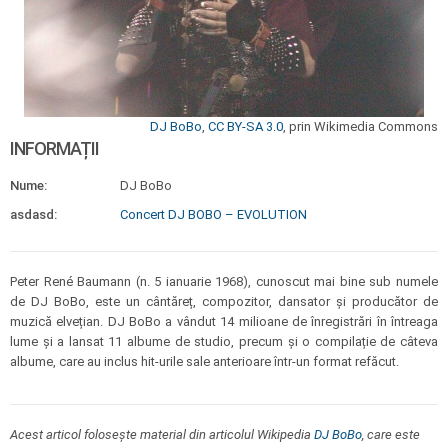
DJ BoBo
,
CC BY-SA 3.0
, prin Wikimedia Commons
INFORMAȚII
Nume:
DJ BoBo
asdasd:
Concert DJ BOBO – EVOLUTION
Peter René Baumann (n. 5 ianuarie 1968), cunoscut mai bine sub numele
de DJ BoBo, este un cântăreț, compozitor, dansator și producător de
muzică elvețian. DJ BoBo a vândut 14 milioane de înregistrări în întreaga
lume și a lansat 11 albume de studio, precum și o compilație de câteva
albume, care au inclus hit-urile sale anterioare într-un format refăcut.
Acest articol folosește material din articolul Wikipedia
DJ BoBo
, care este