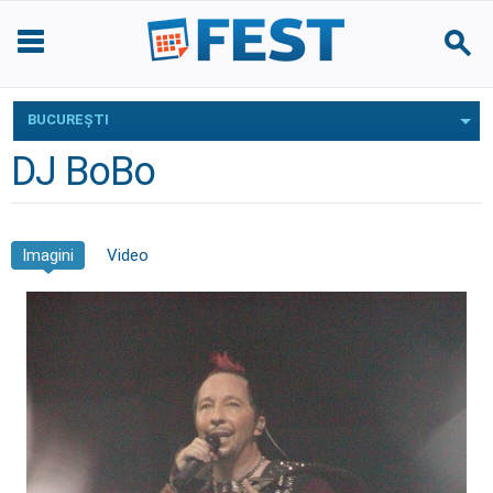
BUCUREŞTI
DJ BoBo
Imagini
Video