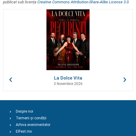
publicat sub licența
Creative Commons Attribution-Share-Alike License 3.0
.
La Dolce Vita
3 Noiembrie 2026
Despre noi
Termeni și condiții
Arhiva evenimentelor
ElFest.mx