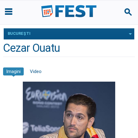
BUCUREŞTI
Cezar Ouatu
Imagini
Video