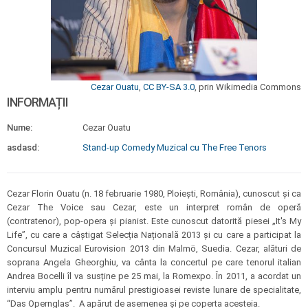
Cezar Ouatu
,
CC BY-SA 3.0
, prin Wikimedia Commons
INFORMAȚII
Nume:
Cezar Ouatu
asdasd:
Stand-up Comedy Muzical cu The Free Tenors
Cezar Florin Ouatu (n. 18 februarie 1980, Ploiești, România), cunoscut și ca
Cezar The Voice sau Cezar, este un interpret român de operă
(contratenor), pop-opera și pianist. Este cunoscut datorită piesei „It's My
Life”, cu care a câștigat Selecția Națională 2013 și cu care a participat la
Concursul Muzical Eurovision 2013 din Malmö, Suedia. Cezar, alături de
soprana Angela Gheorghiu, va cânta la concertul pe care tenorul italian
Andrea Bocelli îl va susține pe 25 mai, la Romexpo. În 2011, a acordat un
interviu amplu pentru numărul prestigioasei reviste lunare de specialitate,
“Das Opernglas”. A apărut de asemenea și pe coperta acesteia.